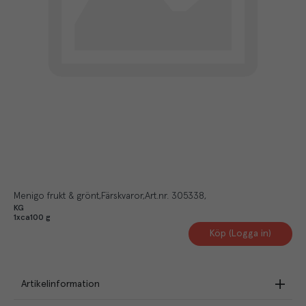
Menigo frukt & grönt
Färskvaror
Art.nr.
305338
KG
1xca100 g
Köp (Logga in)
Artikelinformation