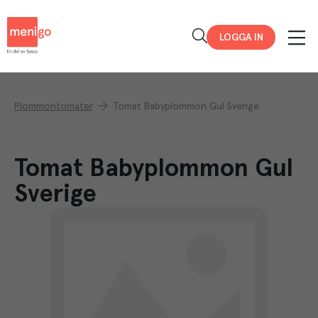
Menigo
LOGGA IN
Plommontomater
Tomat Babyplommon Gul Sverige
Tomat Babyplommon Gul
Sverige