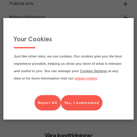
Praktisk info
Näringsdeklaration
0.1
kg
Klimatavtryck
Your Cookies
CO₂e/kg
Varje kilo av varan påverkar klimatet motsvarande
utsläppen av 0.1 kg koldioxid.
Just like other sites, we use cookies. Our cookies give you the best
Läs mer om hur vi beräknar klimatavtryck
experience possible, helping us show you more of what is relevant
and useful to you. You can manage your
Cookies Settings
at any
time or for more information visit our
privacy policy
.
Reject All
Yes, I understand
Våra kundtidningar