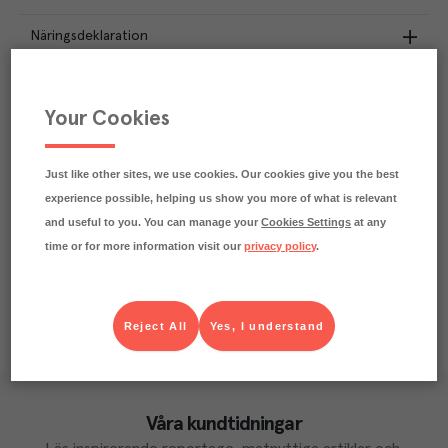
Näringsdeklaration
0.1
kg
Klimatavtryck
CO₂e/kg
Your Cookies
Varje kilo av varan påverkar klimatet motsvarande
utsläppen av 0.1 kg koldioxid.
Läs mer om hur vi beräknar klimatavtryck
Just like other sites, we use cookies. Our cookies give you the best
experience possible, helping us show you more of what is relevant
and useful to you. You can manage your
Cookies Settings
at any
time or for more information visit our
privacy policy
.
Reject All
Yes, I understand
Våra kundtidningar