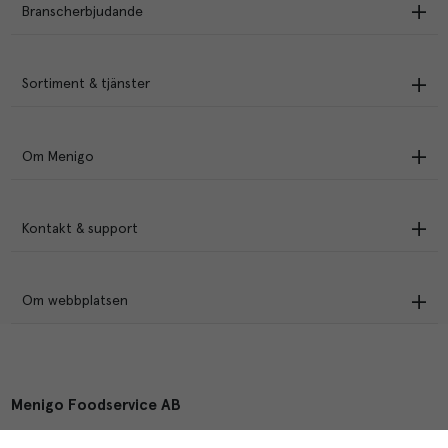
Branscherbjudande
Sortiment & tjänster
Om Menigo
Kontakt & support
Om webbplatsen
Menigo Foodservice AB
Box 1120, 721 28 Västerås