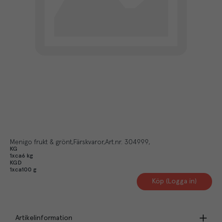
Menigo frukt & grönt
Färskvaror
Art.nr.
304999
KG
1xca6 kg
KGD
1xca100 g
Köp (Logga in)
Artikelinformation