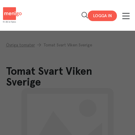
Menigo
LOGGA IN
Övriga tomater
Tomat Svart Viken Sverige
Tomat Svart Viken
Sverige