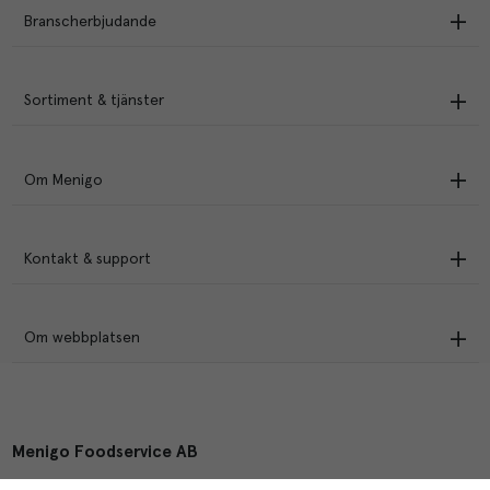
Branscherbjudande
Sortiment & tjänster
Om Menigo
Kontakt & support
Om webbplatsen
Menigo Foodservice AB