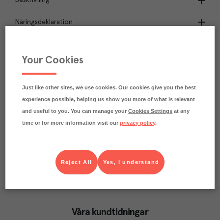
Beskrivning
Näringsdeklaration
0.4
kg
Klimatavtryck
CO₂e/kg
Your Cookies
Varje kilo av varan påverkar klimatet motsvarande
utsläppen av 0.4 kg koldioxid.
Läs mer om hur vi beräknar klimatavtryck
Just like other sites, we use cookies. Our cookies give you the best
experience possible, helping us show you more of what is relevant
and useful to you. You can manage your
Cookies Settings
at any
time or for more information visit our
privacy policy
.
Reject All
Yes, I understand
Våra kundtidningar