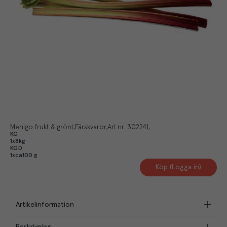
Menigo frukt & grönt
Färskvaror
Art.nr.
302241
KG
1x8kg
KGD
1xca100 g
Köp (Logga in)
Artikelinformation