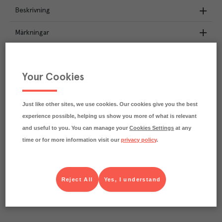
Beskrivning
Märkningar
Näringsdeklaration
Your Cookies
0.3
kg
Klimatavtryck
CO₂e/kg
Varje kilo av varan påverkar klimatet motsvarande
Just like other sites, we use cookies. Our cookies give you the best
utsläppen av 0.3 kg koldioxid.
experience possible, helping us show you more of what is relevant
Läs mer om hur vi beräknar klimatavtryck
and useful to you. You can manage your
Cookies Settings
at any
time or for more information visit our
privacy policy
.
Reject All
Yes, I understand