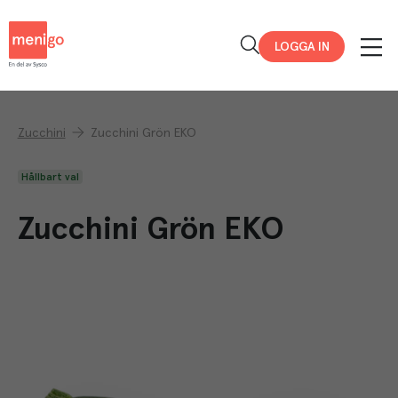
Menigo
LOGGA IN
Zucchini
Zucchini Grön EKO
Hållbart val
Zucchini Grön EKO