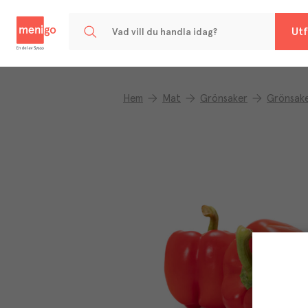
Menigo
Utf
Hem
Mat
Grönsaker
Grönsake