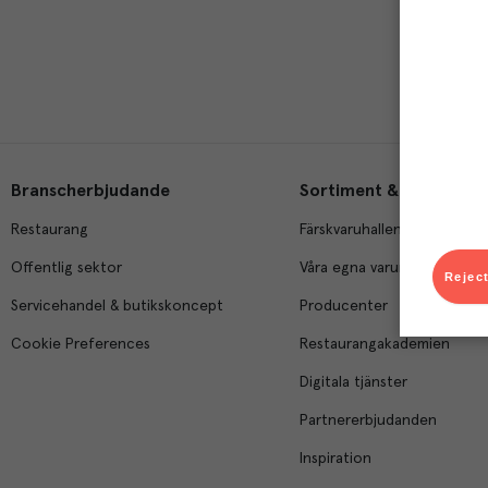
Branscherbjudande
Sortiment & tjänster
Restaurang
Färskvaruhallen
Offentlig sektor
Våra egna varumärken
Reject
Servicehandel & butikskoncept
Producenter
Cookie Preferences
Restaurangakademien
Digitala tjänster
Partnererbjudanden
Inspiration