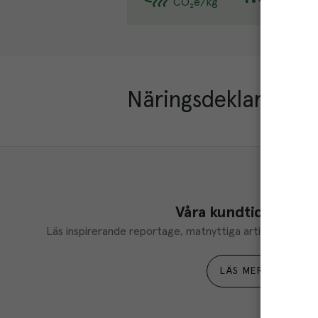
CO₂e/kg
Läs 
Näringsdeklaration
Våra kundtidningar
Läs inspirerande reportage, matnyttiga artiklar och ta d
LÄS MER