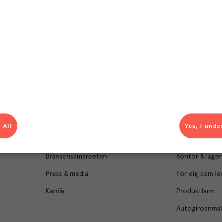
Om Menigo
Kontakt & s
Företagsfakta
Bli kund
Företagsledning
Kundservice
 All
Yes, I unde
Hållbarhet
Säljavdelning
Branschsamarbeten
Kontor & lager
Press & media
För dig som le
Karriär
Produktlarm
Autogiroanmä