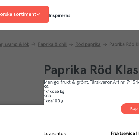
orska sortiment
Inspireras
r, svamp & lök
Paprika & chili
Röd paprika
Paprika Röd Kl
Paprika Röd Klas
Menigo frukt & grönt
Färskvaror
Art.nr.
74134
KG
1x1xca5 kg
KGD
1xca100 g
Köp 
Leverantör
:
Fruktservice I