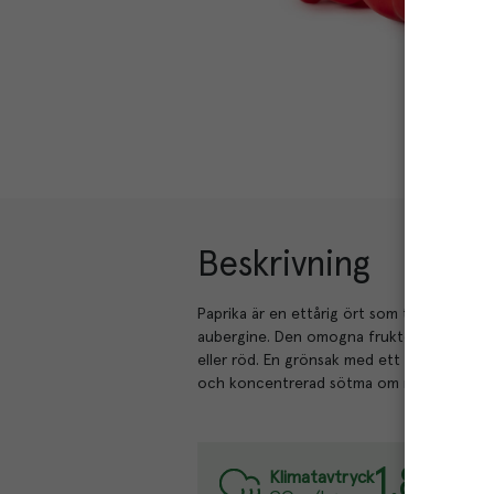
Beskrivning
Paprika är en ettårig ört som tillhör samm
aubergine. Den omogna frukten är oftast g
eller röd. En grönsak med ett flertal anvä
och koncentrerad sötma om man rostar elle
1.8
kg
Varj
Klimatavtryck