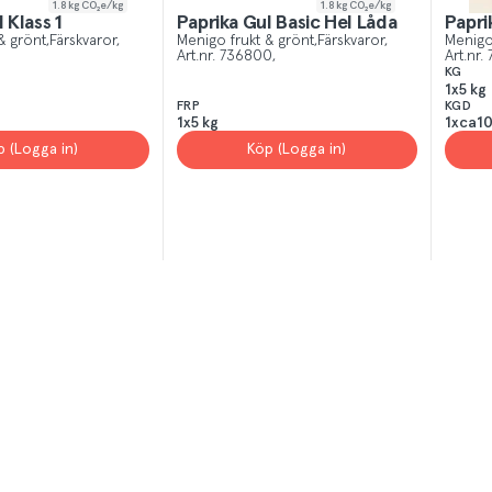
1.8
kg CO₂e/kg
1.8
kg CO₂e/kg
 Klass 1
Paprika Gul Basic Hel Låda
Papri
& grönt
Färskvaror
Menigo frukt & grönt
Färskvaror
Menigo
Art.nr.
736800
Art.nr.
KG
1x5 kg
FRP
KGD
1x5 kg
1xca10
p (Logga in)
Köp (Logga in)