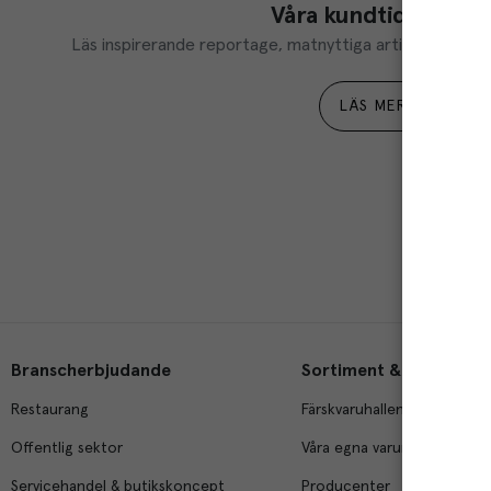
Våra kundtidningar
Läs inspirerande reportage, matnyttiga artiklar och ta d
LÄS MER
Branscherbjudande
Sortiment & tjänster
Restaurang
Färskvaruhallen
Offentlig sektor
Våra egna varumärken
Servicehandel & butikskoncept
Producenter