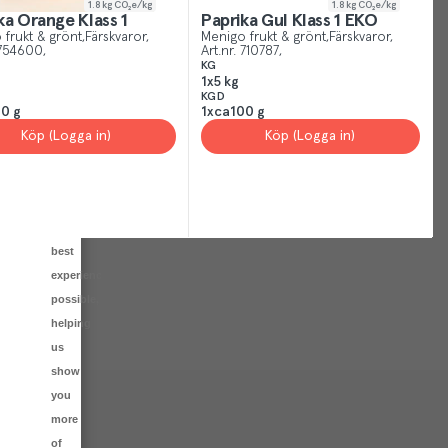
1.8
kg CO₂e/kg
1.8
kg CO₂e/kg
other
ka Orange Klass 1
Paprika Gul Klass 1 EKO
sites,
 frukt & grönt
Färskvaror
Menigo frukt & grönt
Färskvaror
754600
Art.nr.
710787
we
KG
1x5 kg
use
KGD
cookies.
0 g
1xca100 g
Our
Köp (Logga in)
Köp (Logga in)
cookies
give
you
the
best
experience
possible,
helping
us
show
you
more
of