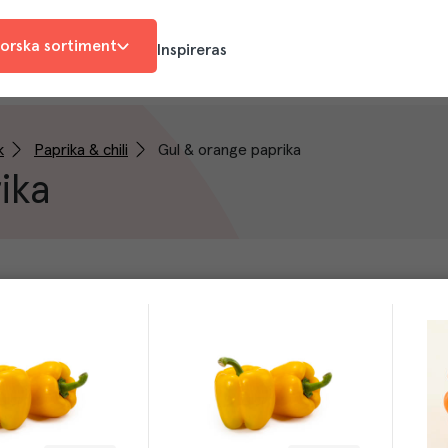
orska sortiment
Inspireras
k
Paprika & chili
Gul & orange paprika
ika