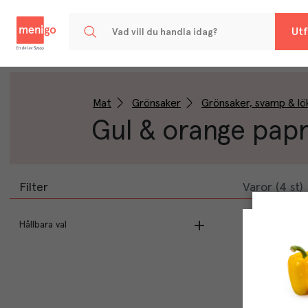
Menigo
Utf
Mat
Grönsaker
Grönsaker, svamp & lö
Gul & orange papr
Filter
Varor (4 st)
Hållbara val
EU Ekologisk odling
(
1
)
Ekologisk
(
1
)