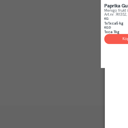
Paprika Gul
Menigo frukt 
Art.nr.
741352
KG
1x1xca5 kg
KGD
1xca 1kg
Kö