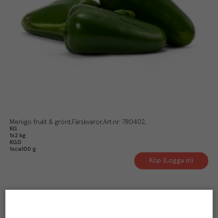
Menigo frukt & grönt
Färskvaror
Art.nr.
780402
KG
1x2 kg
KGD
1xca100 g
Köp (Logga in)
Artikelinformation