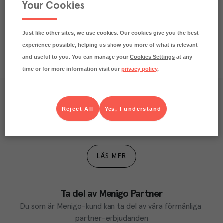
Beskrivning
Your Cookies
Just like other sites, we use cookies. Our cookies give you the best
experience possible, helping us show you more of what is relevant
and useful to you. You can manage your
Cookies Settings
at any
time or for more information visit our
privacy policy
.
Våra kundtidningar
Reject All
Yes, I understand
Läs inspirerande reportage, matnyttiga artiklar och 
ta del av aktuella kampanjer.
LÄS MER
Ta del av Menigo Partner
Du som är Menigo-kund kan ta del av våra förmånliga 
partner-erbjudanden