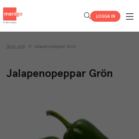
Menigo
LOGGA IN
Grön chili
Jalapenopeppar Grön
Jalapenopeppar Grön