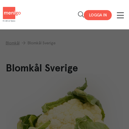
Menigo
LOGGA IN
Blomkål
Blomkål Sverige
Blomkål Sverige