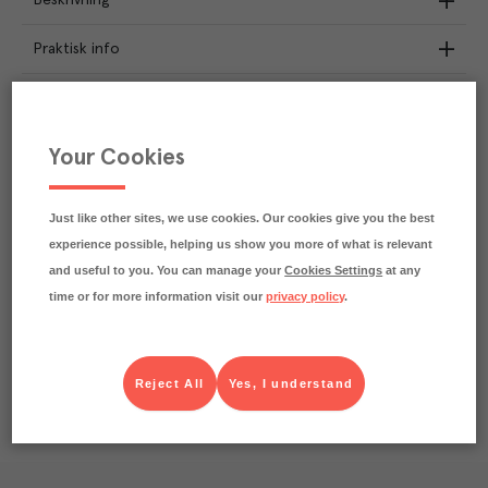
Beskrivning
Praktisk info
Näringsdeklaration
0.3
kg
Your Cookies
Klimatavtryck
CO₂e/kg
Varje kilo av varan påverkar klimatet motsvarande
utsläppen av 0.3 kg koldioxid.
Just like other sites, we use cookies. Our cookies give you the best
Läs mer om hur vi beräknar klimatavtryck
experience possible, helping us show you more of what is relevant
and useful to you. You can manage your
Cookies Settings
at any
time or for more information visit our
privacy policy
.
Reject All
Yes, I understand