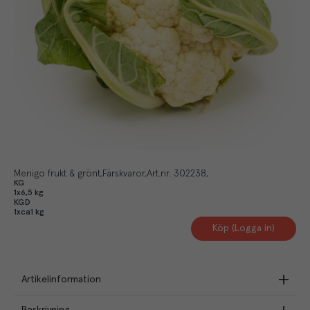
Menigo frukt & grönt
Färskvaror
Art.nr.
302238
KG
1x6,5 kg
KGD
1xca1 kg
Köp (Logga in)
Artikelinformation