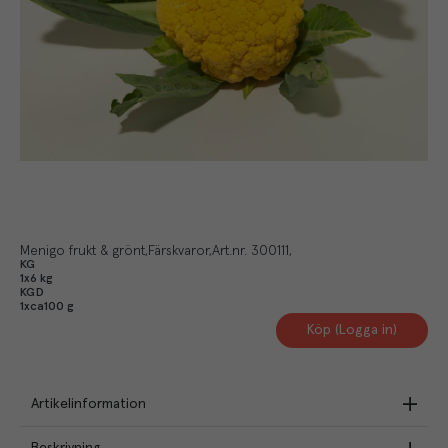
Menigo frukt & grönt
Färskvaror
Art.nr.
300111
KG
1x6 kg
KGD
1xca100 g
Köp (Logga in)
Artikelinformation