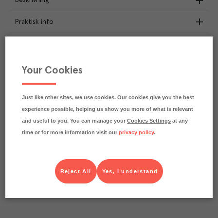
Beskrivning
Praktisk info
Näringsdeklaration
0.2
kg
Your Cookies
Klimatavtryck
CO₂e/kg
Varje kilo av varan påverkar klimatet motsvarande
utsläppen av 0.2 kg koldioxid.
Just like other sites, we use cookies. Our cookies give you the best
Läs mer om hur vi beräknar klimatavtryck
experience possible, helping us show you more of what is relevant
and useful to you. You can manage your
Cookies Settings
at any
time or for more information visit our
privacy policy
.
Reject All
Yes, I understand