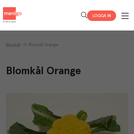
Menigo
LOGGA IN
Blomkål
Blomkål Orange
Blomkål Orange