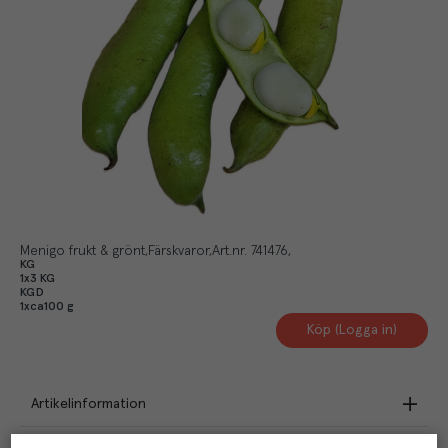
Menigo frukt & grönt
Färskvaror
Art.nr.
741476
KG
1x3 KG
KGD
1xca100 g
Köp (Logga in)
Artikelinformation