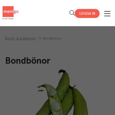
Menigo
LOGGA IN
Bond- & skärbönor
Bondbönor
Bondbönor