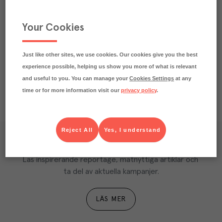
Beskrivning
Praktisk info
Your Cookies
Näringsdeklaration
Just like other sites, we use cookies. Our cookies give you the best
experience possible, helping us show you more of what is relevant
and useful to you. You can manage your
Cookies Settings
at any
time or for more information visit our
privacy policy
.
Reject All
Yes, I understand
Våra kundtidningar
Läs inspirerande reportage, matnyttiga artiklar och 
ta del av aktuella kampanjer.
LÄS MER