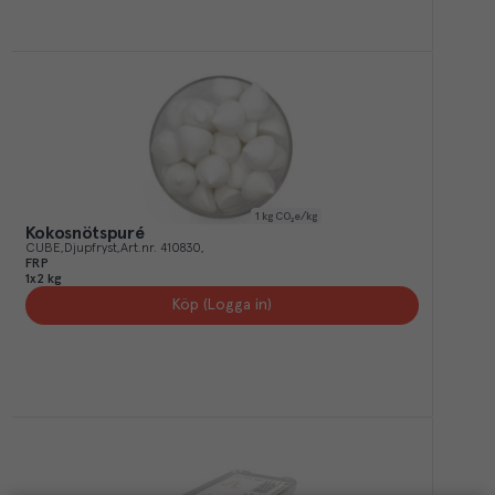
1
kg CO₂e/kg
Kokosnötspuré
CUBE
Djupfryst
Art.nr.
410830
FRP
1x2 kg
Köp (Logga in)