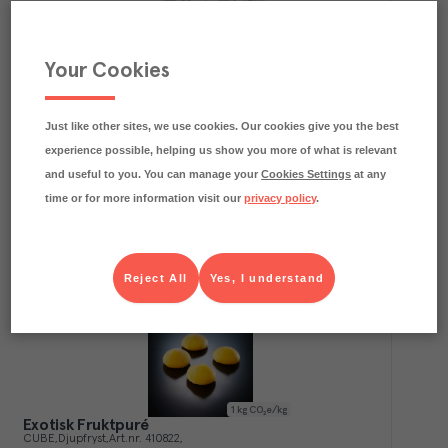
Your Cookies
1.1
kg CO₂e/kg
Litchipuré Osötad
Sicoly
Djupfryst
Art.nr.
413751
FRP
Just like other sites, we use cookies. Our cookies give you the best
6x1 kg
experience possible, helping us show you more of what is relevant
Köp (Logga in)
and useful to you. You can manage your
Cookies Settings
at any
time or for more information visit our
privacy policy
.
Reject All
Yes, I understand
1
kg CO₂e/kg
Exotisk Fruktpuré
CUBE
Djupfryst
Art.nr.
410822