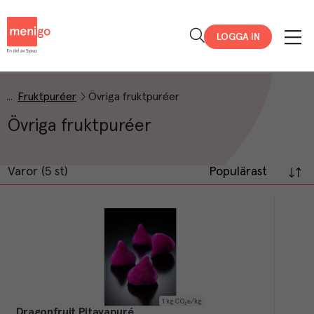
Menigo
LOGGA IN
Fruktpuréer
Övriga fruktpuréer
Övriga fruktpuréer
Varor (5 st)
Populärast
1
kg CO₂e/kg
Dragonfruit Pitayapuré