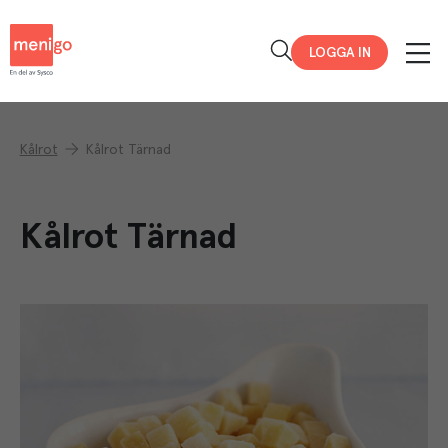
Menigo
LOGGA IN
Kålrot
Kålrot Tärnad
Kålrot Tärnad