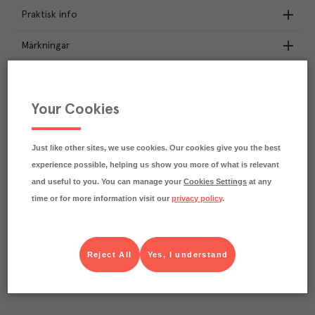
Praktisk info
Märkningar
Näringsdeklaration
Your Cookies
0.2
kg
Klimatavtryck
CO₂e/kg
Varje kilo av varan påverkar klimatet motsvarande
Just like other sites, we use cookies. Our cookies give you the best
utsläppen av 0.2 kg koldioxid.
experience possible, helping us show you more of what is relevant
Läs mer om hur vi beräknar klimatavtryck
and useful to you. You can manage your
Cookies Settings
at any
time or for more information visit our
privacy policy
.
Reject All
Yes, I understand