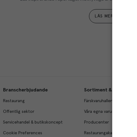
LÄS MER
Branscherbjudande
Sortiment & tjänster
Restaurang
Färskvaruhallen
Offentlig sektor
Våra egna varumärken
Servicehandel & butikskoncept
Producenter
Cookie Preferences
Restaurangakademien