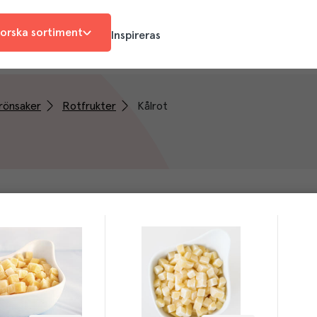
orska sortiment
Inspireras
rönsaker
Rotfrukter
Kålrot