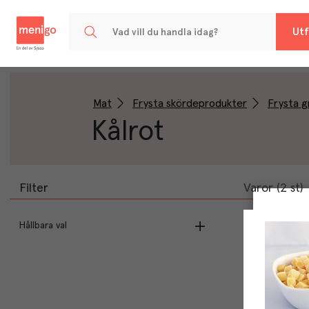
Menigo
Utf
Mat
Frysta skördeprodukter
Frysta g
Kålrot
Filter
Varor (2 st)
Hållbara val
EU Ekologisk odling
(
1
)
Ekologisk
(
1
)
Kravmärkt
(
1
)