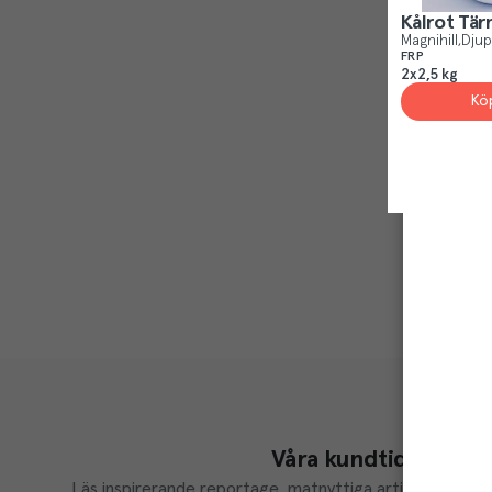
Kålrot Tär
Magnihill
Djup
FRP
2x2,5 kg
Kö
Våra kundtidningar
Läs inspirerande reportage, matnyttiga artiklar och ta d