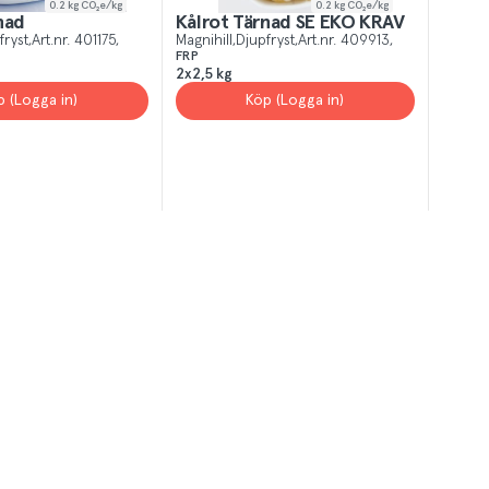
0.2
kg CO₂e/kg
0.2
kg CO₂e/kg
nad
Kålrot Tärnad SE EKO KRAV
fryst
Art.nr.
401175
Magnihill
Djupfryst
Art.nr.
409913
FRP
2x2,5 kg
p (Logga in)
Köp (Logga in)
T
el av aktuella kampanjer.
Du som är Menigo-kun