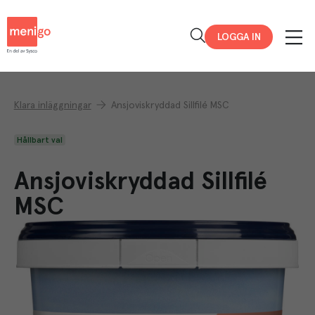
Menigo
LOGGA IN
Klara inläggningar
Ansjoviskryddad Sillfilé MSC
Hållbart val
Ansjoviskryddad Sillfilé
MSC