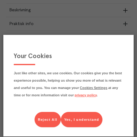
Beskrivning
Praktisk info
Märkningar
Näringsdeklaration
Your Cookies
15.7
kg
Klimatavtryck
CO₂e/kg
Just like other sites, we use cookies. Our cookies give you the best
Varje kilo av varan påverkar klimatet motsvarande
experience possible, helping us show you more of what is relevant
utsläppen av 15.7 kg koldioxid.
and useful to you. You can manage your
Cookies Settings
at any
Läs mer om hur vi beräknar klimatavtryck
time or for more information visit our
privacy policy
.
Reject All
Yes, I understand