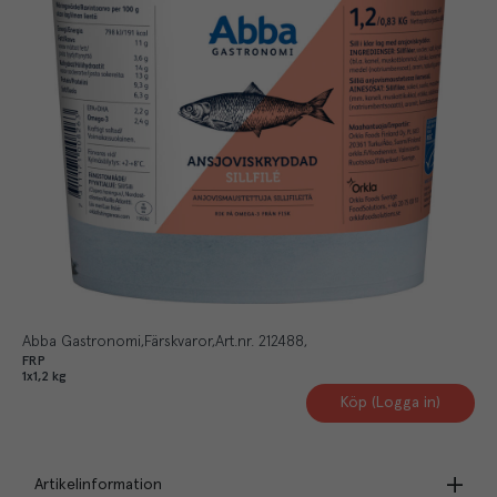
Abba Gastronomi
Färskvaror
Art.nr.
212488
FRP
1x1,2 kg
Köp (Logga in)
Artikelinformation