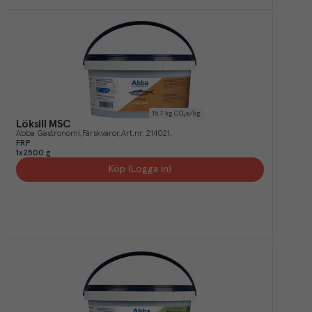
15.7
kg CO₂e/kg
Löksill MSC
Abba Gastronomi
Färskvaror
Art.nr.
214021
FRP
1x2500 g
Köp (Logga in)