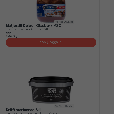
15.7
kg CO₂e/kg
Matjessill Delad i Glasburk MSC
Lysekils
Färskvaror
Art.nr.
208485
FRP
6x570 g
Köp (Logga in)
15.7
kg CO₂e/kg
Kräftmarinerad Sill
Klädesholmen
Färskvaror
Art.nr.
215257