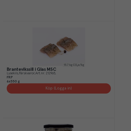
15.7
kg CO₂e/kg
Brantevikssill i Glas MSC
Lysekils
Färskvaror
Art.nr.
212965
FRP
6x550 g
Köp (Logga in)