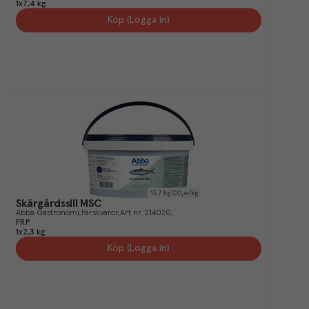
1x7,4 kg
Köp (Logga in)
15.7
kg CO₂e/kg
Skärgårdssill MSC
Abba Gastronomi
Färskvaror
Art.nr.
214020
FRP
1x2,3 kg
Köp (Logga in)