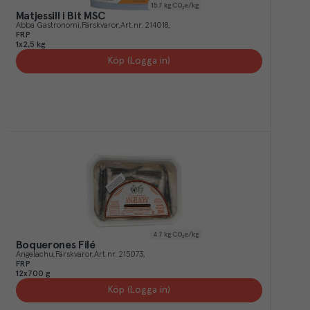
15.7
kg CO₂e/kg
Matjessill i Bit MSC
Abba Gastronomi
Färskvaror
Art.nr.
214018
FRP
1x2,5 kg
Köp (Logga in)
4.7
kg CO₂e/kg
Boquerones Filé
Angelachu
Färskvaror
Art.nr.
215073
FRP
12x700 g
Köp (Logga in)