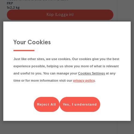
FRP
1x2,2 kg
Köp (Logga in)
Your Cookies
Just like other sites, we use cookies. Our cookies give you the best
experience possible, helping us show you more of what is relevant
and useful to you. You can manage your
Cookies Settings
at any
time or for more information visit our
privacy policy
.
4.4
kg CO₂e/kg
Sillflundra Stekt i Lag MSC
Feldts
Färskvaror
Art.nr.
202134
FRP
Reject All
Yes, I understand
1x3 kg
Köp (Logga in)