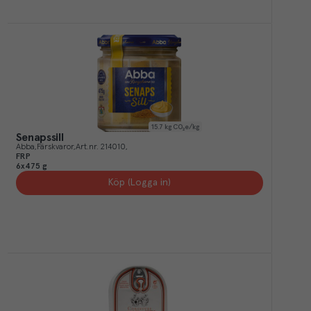
15.7
kg CO₂e/kg
Senapssill
Abba
Färskvaror
Art.nr.
214010
FRP
6x475 g
Köp (Logga in)