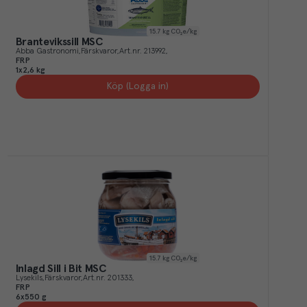
15.7
kg CO₂e/kg
Brantevikssill MSC
Abba Gastronomi
Färskvaror
Art.nr.
213992
FRP
1x2,6 kg
Köp (Logga in)
15.7
kg CO₂e/kg
Inlagd Sill i Bit MSC
Lysekils
Färskvaror
Art.nr.
201333
FRP
6x550 g