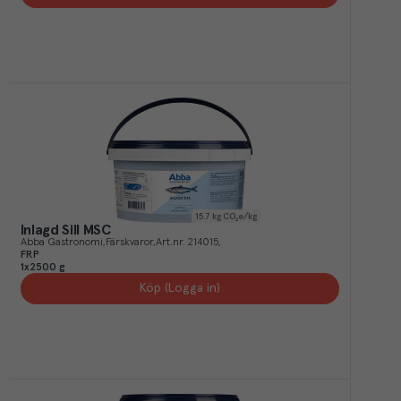
15.7
kg CO₂e/kg
Inlagd Sill MSC
Abba Gastronomi
Färskvaror
Art.nr.
214015
FRP
1x2500 g
Köp (Logga in)