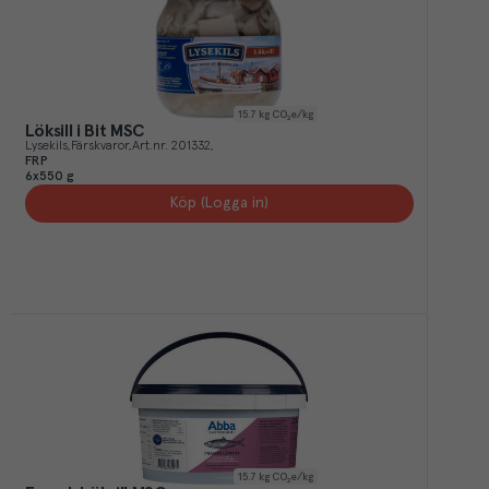
15.7
kg CO₂e/kg
Löksill i Bit MSC
Lysekils
Färskvaror
Art.nr.
201332
FRP
6x550 g
Köp (Logga in)
15.7
kg CO₂e/kg