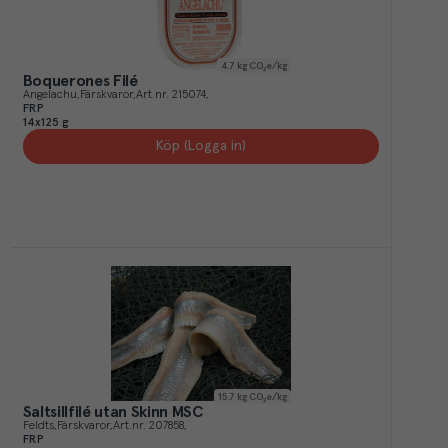
4.7
kg CO₂e/kg
Boquerones Filé
Angelachu
Färskvaror
Art.nr.
215074
FRP
14x125 g
Köp (Logga in)
15.7
kg CO₂e/kg
Saltsillfilé utan Skinn MSC
Feldts
Färskvaror
Art.nr.
207858
FRP