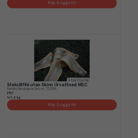
Köp (Logga in)
4.5
kg CO₂e/kg
Steksillfilé utan Skinn Urvattnad MSC
Feldts
Färskvaror
Art.nr.
727559
FRP
1x7,4 kg
Köp (Logga in)