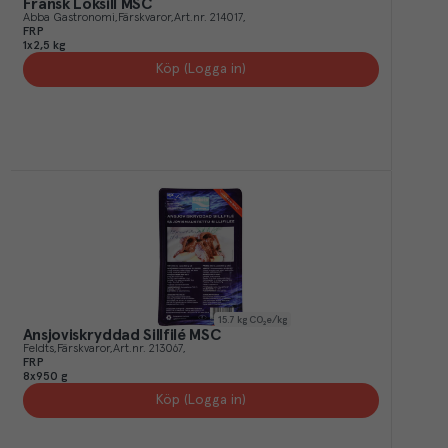
Fransk Löksill MSC
Abba Gastronomi
Färskvaror
Art.nr.
214017
FRP
1x2,5 kg
Köp (Logga in)
15.7
kg CO₂e/kg
Ansjoviskryddad Sillfilé MSC
Feldts
Färskvaror
Art.nr.
213067
FRP
8x950 g
Köp (Logga in)