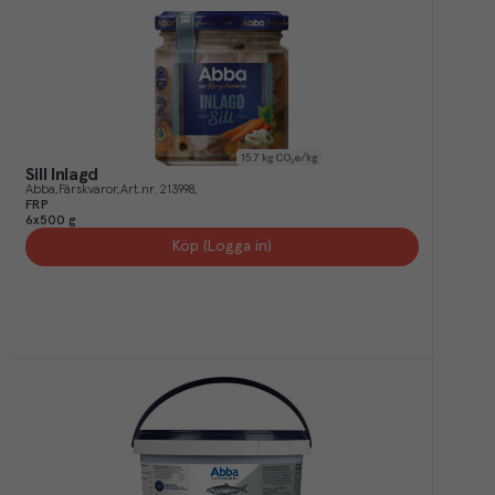
15.7
kg CO₂e/kg
Sill Inlagd
Abba
Färskvaror
Art.nr.
213998
FRP
6x500 g
Köp (Logga in)