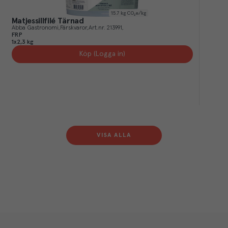
15.7
kg CO₂e/kg
Matjessillfilé Tärnad
Abba Gastronomi
Färskvaror
Art.nr.
213991
FRP
1x2,3 kg
Köp (Logga in)
VISA ALLA