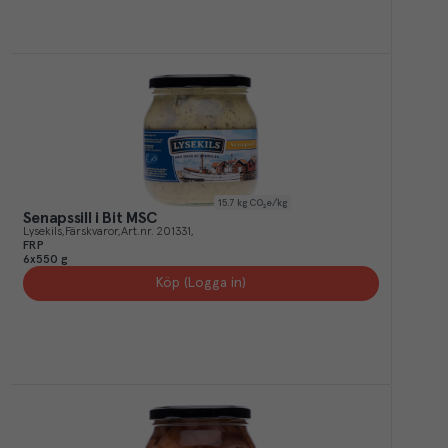
15.7
kg CO₂e/kg
Senapssill i Bit MSC
Lysekils
Färskvaror
Art.nr.
201331
FRP
6x550 g
Köp (Logga in)