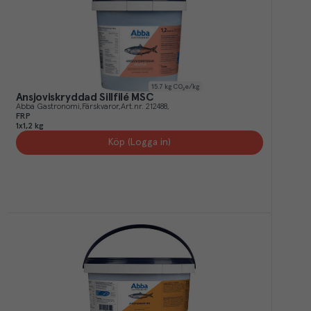
15.7
kg CO₂e/kg
Ansjoviskryddad Sillfilé MSC
Abba Gastronomi
Färskvaror
Art.nr.
212488
FRP
1x1,2 kg
Köp (Logga in)