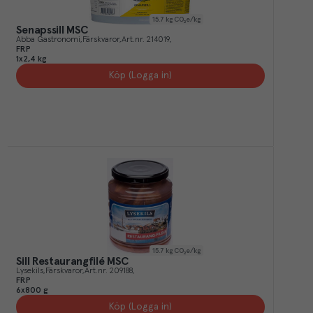
15.7
kg CO₂e/kg
Senapssill MSC
Abba Gastronomi
Färskvaror
Art.nr.
214019
FRP
1x2,4 kg
Köp (Logga in)
15.7
kg CO₂e/kg
Sill Restaurangfilé MSC
Lysekils
Färskvaror
Art.nr.
209188
FRP
6x800 g
Köp (Logga in)