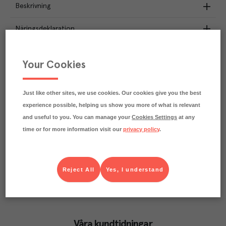
Beskrivning
Näringsdeklaration
8
kg
Klimatavtryck
Your Cookies
CO₂e/kg
Varje kilo av varan påverkar klimatet motsvarande
utsläppen av 8 kg koldioxid.
Just like other sites, we use cookies. Our cookies give you the best
Läs mer om hur vi beräknar klimatavtryck
experience possible, helping us show you more of what is relevant
and useful to you. You can manage your
Cookies Settings
at any
time or for more information visit our
privacy policy
.
Reject All
Yes, I understand
Våra kundtidningar