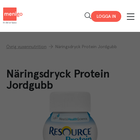
Menigo
LOGGA IN
Övrig vuxennutrition
Näringsdryck Protein Jordgubb
Näringsdryck Protein
Jordgubb