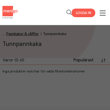
Menigo
LOGGA IN
Pannkakor & våfflor
Tunnpannkaka
Tunnpannkaka
Varor (0 st)
Populärast
Inga produkter matchar för valda filterkombinationer.