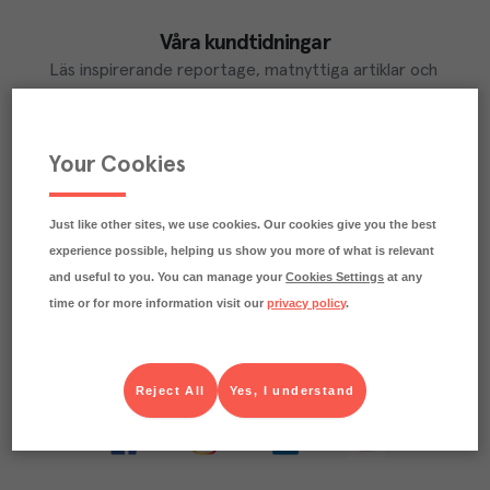
Våra kundtidningar
Läs inspirerande reportage, matnyttiga artiklar och 
ta del av aktuella kampanjer.
LÄS MER
Your Cookies
Just like other sites, we use cookies. Our cookies give you the best
Ta del av Menigo Partner
experience possible, helping us show you more of what is relevant
Du som är Menigo-kund kan ta del av våra förmånliga 
and useful to you. You can manage your
Cookies Settings
at any
partner-erbjudanden
time or for more information visit our
privacy policy
.
LÄS MER
Reject All
Yes, I understand