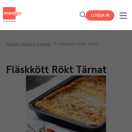
Menigo
LOGGA IN
Tärnad, skivad & strimlad
Fläskkött Rökt Tärnat
Fläskkött Rökt Tärnat