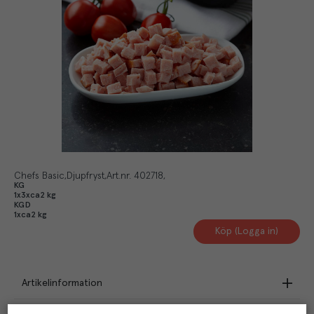
Chefs Basic
Djupfryst
Art.nr.
402718
KG
1x3xca2 kg
KGD
1xca2 kg
Köp (Logga in)
Artikelinformation