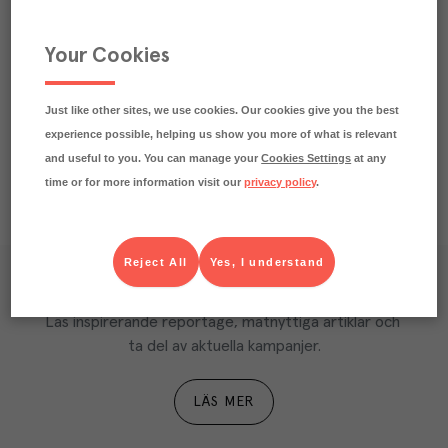
Beskrivning
Praktisk info
Your Cookies
Näringsdeklaration
Just like other sites, we use cookies. Our cookies give you the best
experience possible, helping us show you more of what is relevant
and useful to you. You can manage your
Cookies Settings
at any
time or for more information visit our
privacy policy
.
Reject All
Yes, I understand
Våra kundtidningar
Läs inspirerande reportage, matnyttiga artiklar och 
ta del av aktuella kampanjer.
LÄS MER