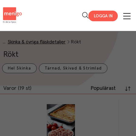
Menigo
LOGGA IN
Skinka & övriga fläskdetaljer
Rökt
Rökt
Hel Skinka
Tärnad, Skivad & Strimlad
Varor (19 st)
Populärast