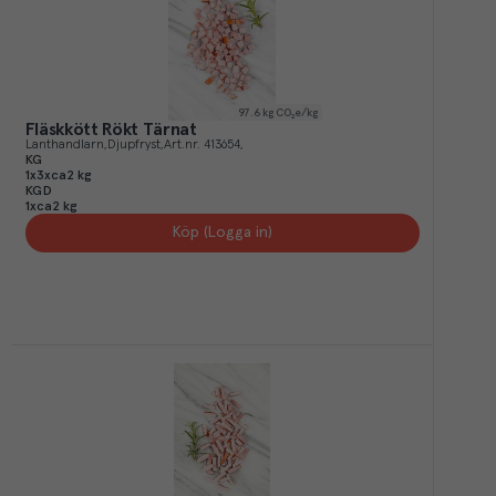
97.6
kg CO₂e/kg
Fläskkött Rökt Tärnat
Lanthandlarn
Djupfryst
Art.nr.
413654
KG
1x3xca2 kg
KGD
1xca2 kg
Köp (Logga in)