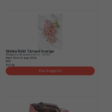
Skinka Rökt Tärnad Sverige
Mellgrens
Färskvaror
Art.nr.
101757
Bäst före
12 aug 2026
FRP
3x2 kg
Köp (Logga in)