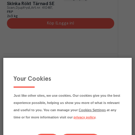
Skinka Rökt Tärnad SE
Scan
Djupfryst
Art.nr.
410487
FRP
2x3 kg
Köp (Logga in)
Your Cookies
Just like other sites, we use cookies. Our cookies give you the best
97.6
kg CO₂e/kg
Skinka Rökt Tärnad
experience possible, helping us show you more of what is relevant
Lithells
Djupfryst
Art.nr.
411846
and useful to you. You can manage your
Cookies Settings
at any
FRP
2x2,5 kg
time or for more information visit our
privacy policy
.
Köp (Logga in)