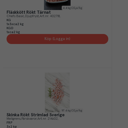
4.4
kg CO₂e/kg
Fläskkött Rökt Tärnat
Chefs Basic
Djupfryst
Art.nr.
402718
KG
1x3xca2 kg
KGD
1xca2 kg
Köp (Logga in)
97.6
kg CO₂e/kg
Skinka Rökt Strimlad Sverige
Mellgrens
Färskvaror
Art.nr.
214602
FRP
3x2 kg