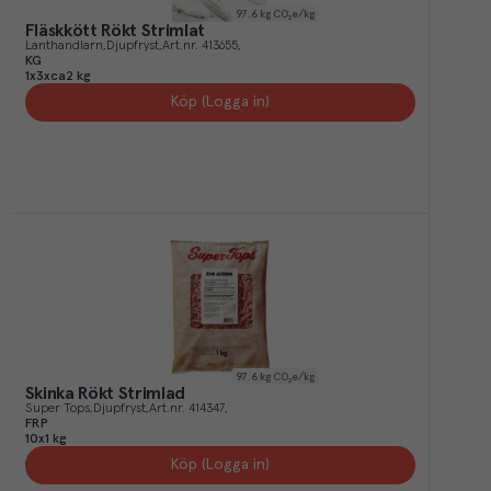
97.6
kg CO₂e/kg
Fläskkött Rökt Strimlat
Lanthandlarn
Djupfryst
Art.nr.
413655
KG
1x3xca2 kg
Köp (Logga in)
97.6
kg CO₂e/kg
Skinka Rökt Strimlad
Super Tops
Djupfryst
Art.nr.
414347
FRP
10x1 kg
Köp (Logga in)