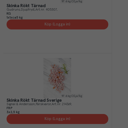
97.6
kg CO₂e/kg
Skinka Rökt Tärnad
Gudruns
Djupfryst
Art.nr.
405307
KG
1x1xca5 kg
Köp (Logga in)
97.6
kg CO₂e/kg
Skinka Rökt Tärnad Sverige
Signal & Andersson
Färskvaror
Art.nr.
214369
FRP
3x2,5 kg
Köp (Logga in)