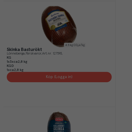
4.5
kg CO₂e/kg
Skinka Basturökt
Lönneberga
Färskvaror
Art.nr.
127593
KG
1x3xca2,8 kg
KGD
1xca2,8 kg
Köp (Logga in)