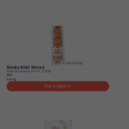
97.6
kg CO₂e/kg
Skinka Rökt Skivad
Scan
Färskvaror
Art.nr.
217528
FRP
6x1 kg
Köp (Logga in)