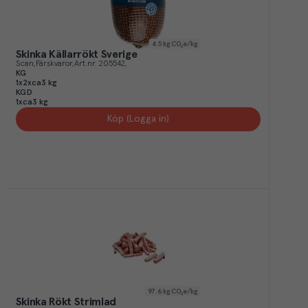
4.5
kg CO₂e/kg
Skinka Källarrökt Sverige
Scan
Färskvaror
Art.nr.
205542
KG
1x2xca3 kg
KGD
1xca3 kg
Köp (Logga in)
97.6
kg CO₂e/kg
Skinka Rökt Strimlad