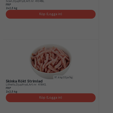
Scan
Djupfryst
Art.nr.
410486
FRP
2x2,5 kg
Köp (Logga in)
97.6
kg CO₂e/kg
Skinka Rökt Strimlad
Lithells
Djupfryst
Art.nr.
411843
FRP
2x2,5 kg
Köp (Logga in)