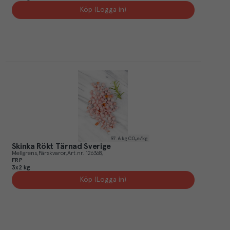
Köp (Logga in)
97.6
kg CO₂e/kg
Skinka Rökt Tärnad Sverige
Mellgrens
Färskvaror
Art.nr.
126368
FRP
3x2 kg
Köp (Logga in)