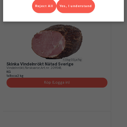
Reject All
Yes, I understand
1.3
kg CO₂e/kg
Skinka Vindelnrökt Nätad Sverige
Vindelnrökt
Färskvaror
Art.nr.
209548
KG
1x8xca2 kg
Köp (Logga in)