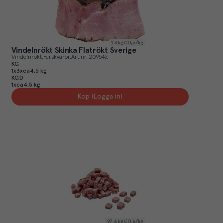
1.3
kg CO₂e/kg
Vindelnrökt Skinka Flatrökt Sverige
Vindelnrökt
Färskvaror
Art.nr.
209546
KG
1x3xca4,5 kg
KGD
1xca4,5 kg
Köp (Logga in)
97.6
kg CO₂e/kg