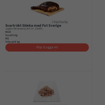
1.3
kg CO₂e/kg
Svartrökt Skinka med Fot Sverige
Jojjen
Färskvaror
Art.nr.
216441
KGD
1xca14 kg
KG
1x1xca14 kg
Köp (Logga in)