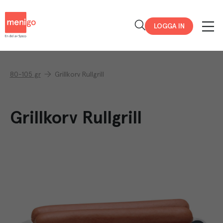
Menigo
LOGGA IN
80-105 gr
Grillkorv Rullgrill
Grillkorv Rullgrill