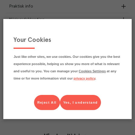
Praktisk info
Näringsdeklaration
4.2
kg
Klimatavtryck
Your Cookies
CO₂e/kg
Varje kilo av varan påverkar klimatet motsvarande
utsläppen av 4.2 kg koldioxid.
Just like other sites, we use cookies. Our cookies give you the best
Läs mer om hur vi beräknar klimatavtryck
experience possible, helping us show you more of what is relevant
and useful to you. You can manage your
Cookies Settings
at any
time or for more information visit our
privacy policy
.
Reject All
Yes, I understand