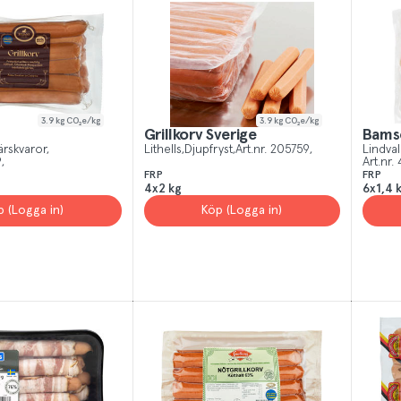
 All
Yes, I unde
3.9
kg CO₂e/kg
3.9
kg CO₂e/kg
Grillkorv Sverige
Bams
ärskvaror
Lithells
Djupfryst
Art.nr.
205759
Lindval
9
Art.nr.
FRP
FRP
4x2 kg
6x1,4 
p (Logga in)
Köp (Logga in)