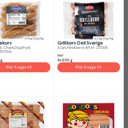
rstand
3.9
kg CO₂e/kg
4.2
kg CO₂e/kg
ekorv
Grillkorv Deli Sverige
ls Chark
Djupfryst
Scan
Färskvaror
Art.nr.
211368
412066
FRP
kg
8x400 g
Köp (Logga in)
Köp (Logga in)