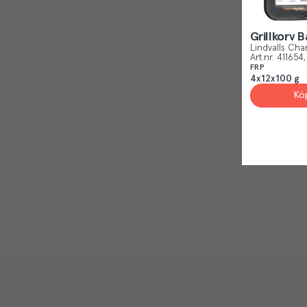
Grillkorv 
Lindvalls Cha
Art.nr.
411654
FRP
4x12x100 g
Kö