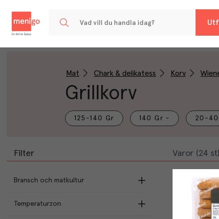
Menigo
Utf
Mat
Chark & delikatess
Korv
Wiene
Grillkorv
125-140 Gr
140 Gr -
20-40
Filter
Varor (24 st
Bransch och matkultur
Temperaturzon
Butikens val