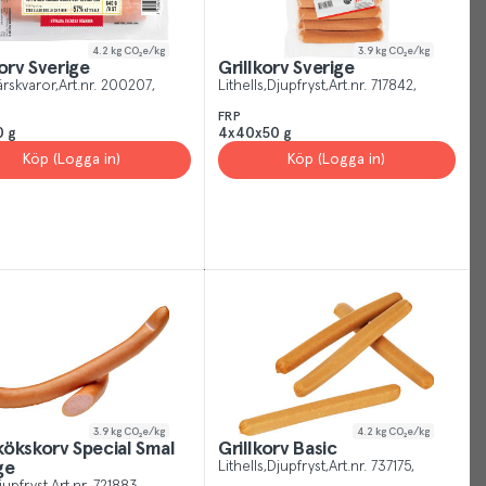
4.2
kg CO₂e/kg
3.9
kg CO₂e/kg
korv Sverige
Grillkorv Sverige
ärskvaror
Art.nr.
200207
Lithells
Djupfryst
Art.nr.
717842
FRP
0 g
4x40x50 g
Köp (Logga in)
Köp (Logga in)
Your
Cookies
Just
like
other
sites,
we
use
cookies.
3.9
kg CO₂e/kg
4.2
kg CO₂e/kg
Our
ökskorv Special Smal
Grillkorv Basic
cookies
ge
Lithells
Djupfryst
Art.nr.
737175