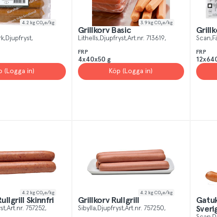
4.2
kg CO₂e/kg
3.9
kg CO₂e/kg
Grillkorv Basic
Grill
rk
Djupfryst
Lithells
Djupfryst
Art.nr.
713619
Scan
F
FRP
FRP
4x40x50 g
12x64
p (Logga in)
Köp (Logga in)
4.2
kg CO₂e/kg
4.2
kg CO₂e/kg
llgrill Skinnfri
Grillkorv Rullgrill
Gatuk
st
Art.nr.
757252
Sibylla
Djupfryst
Art.nr.
757250
Sveri