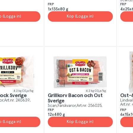
Scan
D
FRP
FRP
g
1x135x80 g
4x25x
p (Logga in)
Köp (Logga in)
4.2
kg CO₂e/kg
4.2
kg CO₂e/kg
jock Sverige
Grillkorv Bacon och Ost
Ost-
or
Art.nr.
240639
Sverige
Lindval
Art.nr.
Scan
Färskvaror
Art.nr.
256025
FRP
FRP
12x480 g
6x15x1
p (Logga in)
Köp (Logga in)