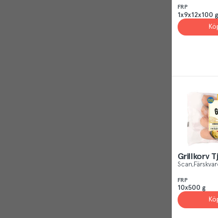
FRP
1x9x12x100 
Kö
Grillkorv T
Scan
Färskvar
FRP
10x500 g
Kö