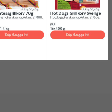
4.2
kg CO₂e/kg
3.9
kg CO₂e/kg
atessgrillkorv 70g
Hot Dogs Grillkorv Sverige
hark
Färskvaror
Art.nr.
217188
Hotdogs
Färskvaror
Art.nr.
217632
FRP
1,4 kg
16x400 g
Köp (Logga in)
Köp (Logga in)