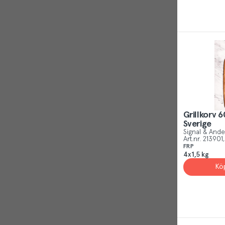
Grillkorv 6
Sverige
Signal & And
Art.nr.
213901
FRP
4x1,5 kg
Kö