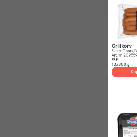
Reject
Grillkorv
Siljan Chark
F
Art.nr.
20955
FRP
10x800 g
Kö