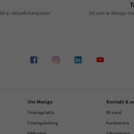
T
el av aktuella kampanjer.
Du som är Menigo-kun
Om Menigo
Kontakt & s
Företagsfakta
Bli kund
Företagsledning
Kundservice
Hållbarhet
Säljavdelning