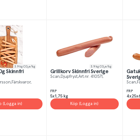
3.9
kg CO₂e/kg
3.9
kg CO₂e/kg
0g Skinnfri
Grillkorv Skinnfri Sverige
Gatuk
Scan
Djupfryst
Art.nr.
410571
Sveri
ersson
Färskvaror
Scan
F
FRP
FRP
5x1,75 kg
4x25x
p (Logga in)
Köp (Logga in)