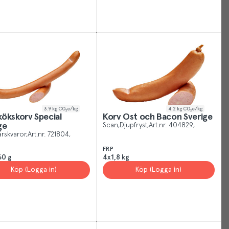
You
can
manage
your
Cookies
Settings
at
any
time
3.9
kg CO₂e/kg
4.2
kg CO₂e/kg
or
ökskorv Special
Korv Ost och Bacon Sverige
ge
Scan
Djupfryst
Art.nr.
404829
for
ärskvaror
Art.nr.
721804
more
FRP
information
60 g
4x1,8 kg
visit
Köp (Logga in)
Köp (Logga in)
our
privacy
policy
.