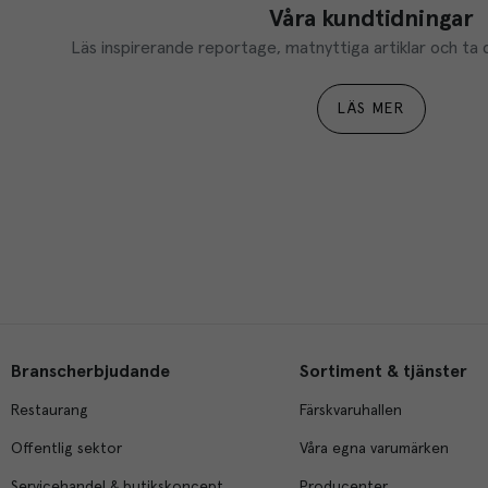
Våra kundtidningar
Läs inspirerande reportage, matnyttiga artiklar och ta d
LÄS MER
Branscherbjudande
Sortiment & tjänster
Restaurang
Färskvaruhallen
Offentlig sektor
Våra egna varumärken
Servicehandel & butikskoncept
Producenter