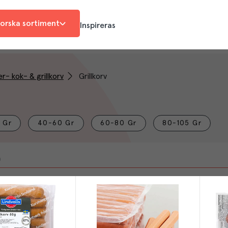
orska sortiment
Inspireras
r- kok- & grillkorv
Grillkorv
 Gr
40-60 Gr
60-80 Gr
80-105 Gr
)