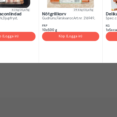
4.2
kg CO₂e/kg
29.6
kg CO₂e/kg
Baconlindad
Nötgrillkorv
Delik
rk
Djupfryst
Gudruns
Färskvaror
Art.nr.
216949
Spec.c
FRP
KG
10x500 g
1x5xca
p (Logga in)
Köp (Logga in)