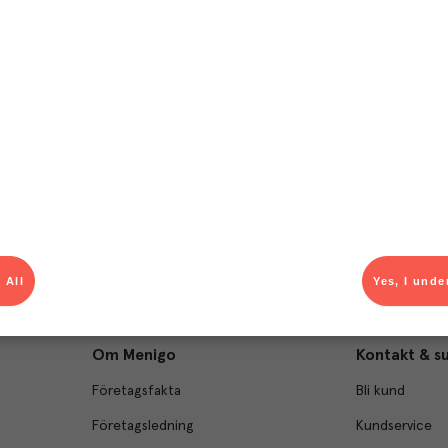
T
el av aktuella kampanjer.
Du som är Menigo-kun
 All
Yes, I unde
Om Menigo
Kontakt & s
Företagsfakta
Bli kund
Företagsledning
Kundservice