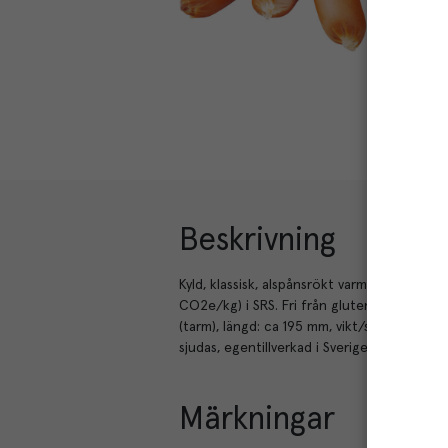
Beskrivning
Kyld, klassisk, alspånsrökt varmkorv av kyck
CO2e/kg) i SRS. Fri från gluten, laktos, äg
(tarm), längd: ca 195 mm, vikt/st: 45g, anta
sjudas, egentillverkad i Sverige (Sköllersta).
Märkningar