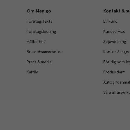
Om Menigo
Kontakt & s
Företagsfakta
Bli kund
Företagsledning
Kundservice
Hållbarhet
Säljavdelning
Branschsamarbeten
Kontor & lager
Press & media
För dig som le
Karriär
Produktlarm
Autogiroanmä
Våra affärsvillk