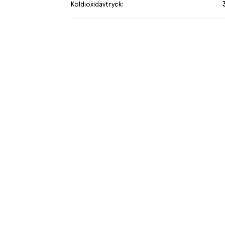
Koldioxidavtryck
:
Praktisk
kryddning och angenäm röksmak. Tillverkad i
400 st à ca 20 g
rån svenska grisar och kor.
sörmländska Rekarnekött.
018.