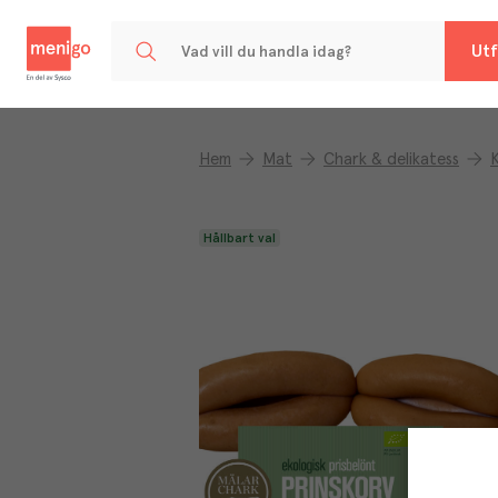
Menigo
Utf
Hem
Mat
Chark & delikatess
Hållbart val