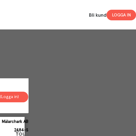
Bli kund
LOGGA IN
(Logga in)
Mälarchark AB
2484-S
Your