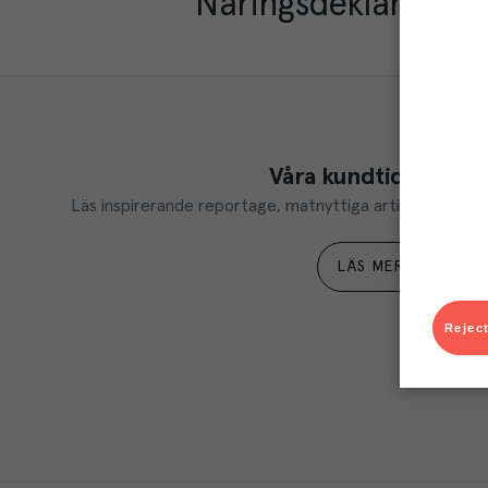
Näringsdeklaration
Våra kundtidningar
Läs inspirerande reportage, matnyttiga artiklar och ta d
LÄS MER
Reject