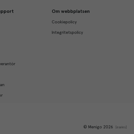
upport
Om webbplatsen
Cookiepolicy
Integritetspolicy
verantör
lan
or
© Menigo 2026
[
esales
]