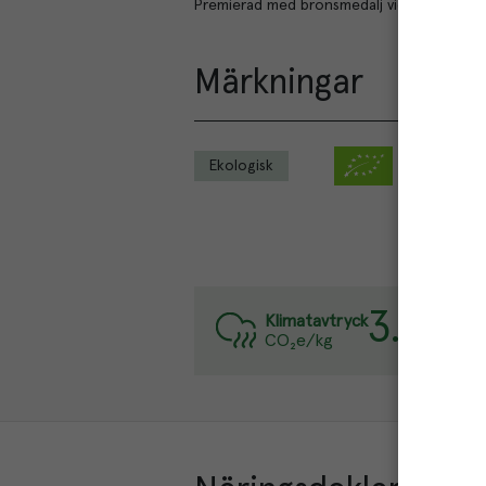
Premierad med bronsmedalj vid Chark-SM 
Märkningar
Ekologisk
3.9
kg
Var
Klimatavtryck
CO₂e/kg
Lä