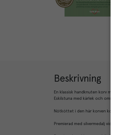
Beskrivning
En klassisk handknuten korv med finstämd 
Eskilstuna med kärlek och omsorg på kött f
Nötköttet i den här korven kommer från 
Premierad med silvermedalj vid Chark-SM 2