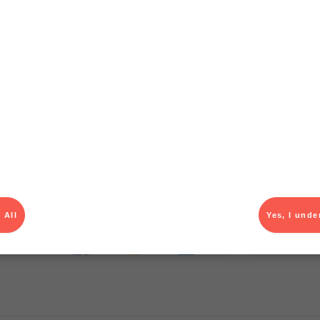
T
el av aktuella kampanjer.
Du som är Menigo-kun
 All
Yes, I unde