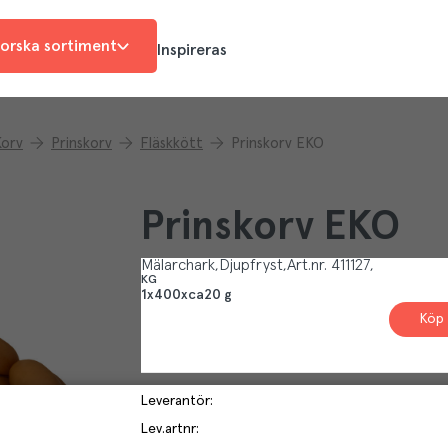
orska sortiment
Inspireras
Korv
Prinskorv
Fläskkött
Prinskorv EKO
Prinskorv EKO
Mälarchark
Djupfryst
Art.nr.
411127
KG
1x400xca20 g
Köp 
Leverantör
:
Lev.artnr
: