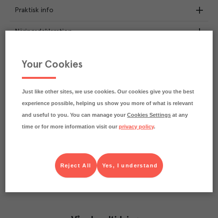
Praktisk info
Näringsdeklaration
10
kg
Klimatavtryck
Your Cookies
CO₂e/kg
Varje kilo av varan påverkar klimatet motsvarande
utsläppen av 10 kg koldioxid.
Just like other sites, we use cookies. Our cookies give you the best
Läs mer om hur vi beräknar klimatavtryck
experience possible, helping us show you more of what is relevant
and useful to you. You can manage your
Cookies Settings
at any
time or for more information visit our
privacy policy
.
Reject All
Yes, I understand