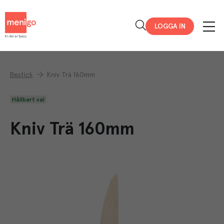
Menigo
LOGGA IN
Bestick
Kniv Trä 160mm
Hållbart val
Kniv Trä 160mm