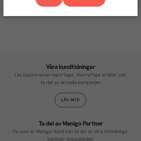
Våra kundtidningar
Läs inspirerande reportage, matnyttiga artiklar och 
ta del av aktuella kampanjer.
LÄS MER
Ta del av Menigo Partner
Du som är Menigo-kund kan ta del av våra förmånliga 
partner-erbjudanden