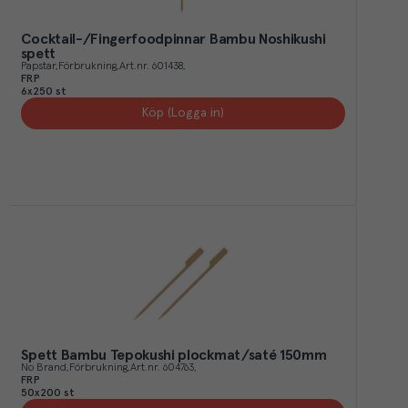
Cocktail-/Fingerfoodpinnar Bambu Noshikushi
spett
Papstar
Förbrukning
Art.nr.
601438
FRP
6x250 st
Köp (Logga in)
Spett Bambu Tepokushi plockmat/saté 150mm
No Brand
Förbrukning
Art.nr.
604763
FRP
50x200 st