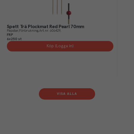
Spett Trä Plockmat Red Pearl 70mm
Papstar
Förbrukning
Art.nr.
606429
FRP
6x250 st
Köp (Logga in)
VISA ALLA