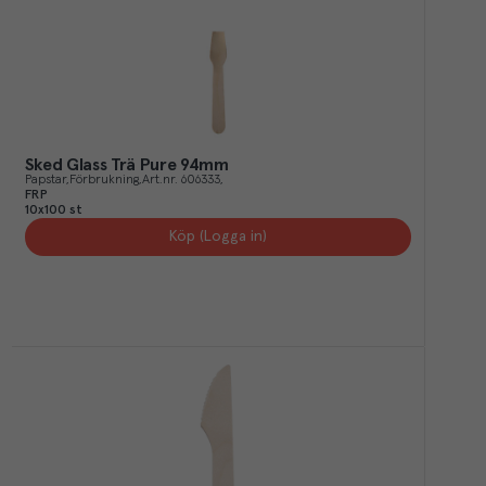
Sked Glass Trä Pure 94mm
Papstar
Förbrukning
Art.nr.
606333
FRP
10x100 st
Köp (Logga in)