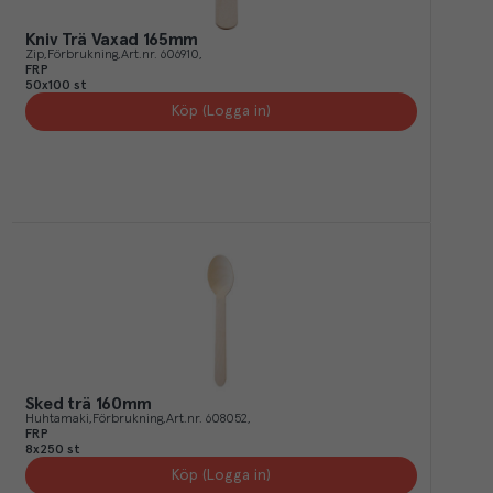
Kniv Trä Vaxad 165mm
Zip
Förbrukning
Art.nr.
606910
FRP
50x100 st
Köp (Logga in)
Sked trä 160mm
Huhtamaki
Förbrukning
Art.nr.
608052
FRP
8x250 st
Köp (Logga in)