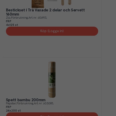
Bestickset i Trä Vaxade 2 delar och Servett
160mm
Zip
Förbrukning
Art.nr.
606913
FRP
4x125 st
Köp (Logga in)
Spett bambu 200mm
Papstar
Förbrukning
Art.nr.
603085
FRP
24x200 st