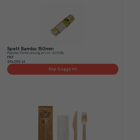
Spett Bambu 150mm
Papstar
Förbrukning
Art.nr.
603086
FRP
20x250 st
Köp (Logga in)