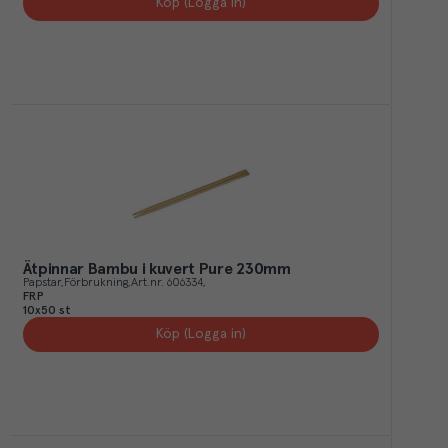
Köp (Logga in)
Ätpinnar Bambu i kuvert Pure 230mm
Papstar
Förbrukning
Art.nr.
606334
FRP
10x50 st
Köp (Logga in)