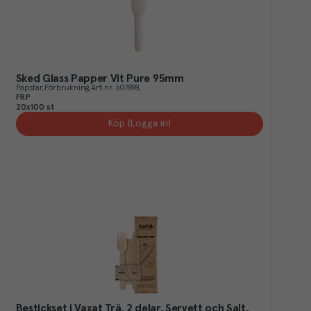
Sked Glass Papper Vit Pure 95mm
Papstar
Förbrukning
Art.nr.
607898
FRP
20x100 st
Köp (Logga in)
Bestickset i Vaxat Trä, 2 delar, Servett och Salt,