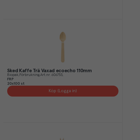
Sked Kaffe Trä Vaxad ecoecho 110mm
Biopak
Förbrukning
Art.nr.
606753
FRP
20x100 st
Köp (Logga in)