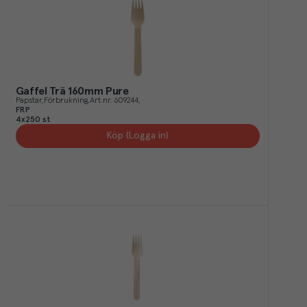
Gaffel Trä 160mm Pure
Papstar
Förbrukning
Art.nr.
609244
FRP
4x250 st
Köp (Logga in)