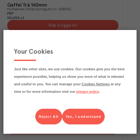
Gaffel Trä 160mm
Huhtamaki
Förbrukning
Art.nr.
608050
FRP
10x250 st
Köp (Logga in)
Your Cookies
Just like other sites, we use cookies. Our cookies give you the best
experience possible, helping us show you more of what is relevant
and useful to you. You can manage your
Cookies Settings
at any
time or for more information visit our
privacy policy
.
Omrörare trä Pure 130mm
Papstar
Förbrukning
Art.nr.
601295
Reject All
Yes, I understand
FRP
5x1000 st
Köp (Logga in)