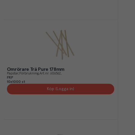
Omrörare Trä Pure 178mm
Papstar
Förbrukning
Art.nr.
606562
FRP
10x1000 st
Köp (Logga in)