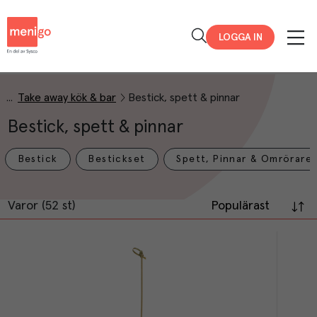
Menigo
LOGGA IN
Take away kök & bar
Bestick, spett & pinnar
Bestick, spett & pinnar
Bestick
Bestickset
Spett, Pinnar & Omrörare
Varor (52 st)
Populärast