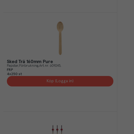
Sked Trä 160mm Pure
Papstar
Förbrukning
Art.nr.
609245
FRP
4x250 st
Köp (Logga in)