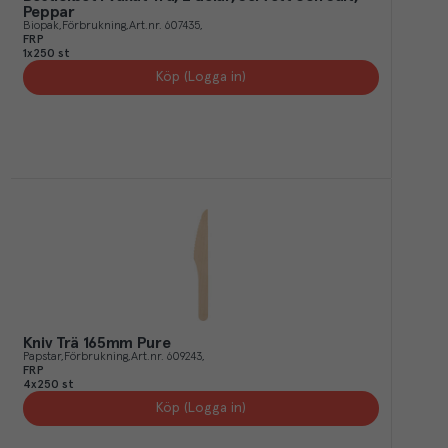
Peppar
Biopak
Förbrukning
Art.nr.
607435
FRP
1x250 st
Köp (Logga in)
Kniv Trä 165mm Pure
Papstar
Förbrukning
Art.nr.
609243
FRP
4x250 st
Köp (Logga in)