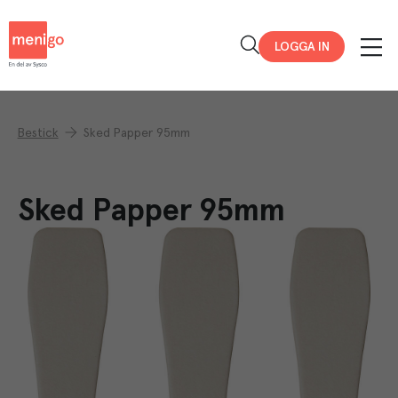
Menigo
LOGGA IN
Bestick
Sked Papper 95mm
Sked Papper 95mm