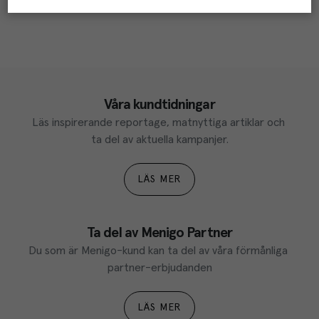
Våra kundtidningar
Läs inspirerande reportage, matnyttiga artiklar och 
ta del av aktuella kampanjer.
LÄS MER
Ta del av Menigo Partner
Du som är Menigo-kund kan ta del av våra förmånliga 
partner-erbjudanden
LÄS MER