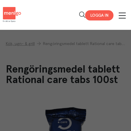
Menigo
LOGGA IN
Kök, ugn- & grill
Rengöringsmedel tablett Rational care tabs 100st
Rengöringsmedel tablett
Rational care tabs 100st