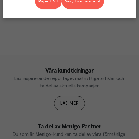
Reject All
Yes, I understand
Våra kundtidningar
Läs inspirerande reportage, matnyttiga artiklar och 
ta del av aktuella kampanjer.
LÄS MER
Ta del av Menigo Partner
Du som är Menigo-kund kan ta del av våra förmånliga 