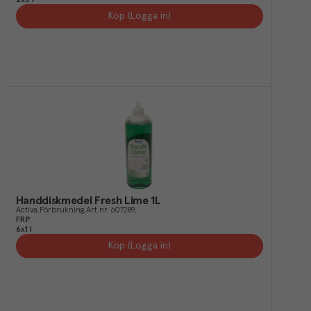
2x5 l
Köp (Logga in)
Handdiskmedel Fresh Lime 1L
Activa
Förbrukning
Art.nr.
607289
FRP
6x1 l
Köp (Logga in)