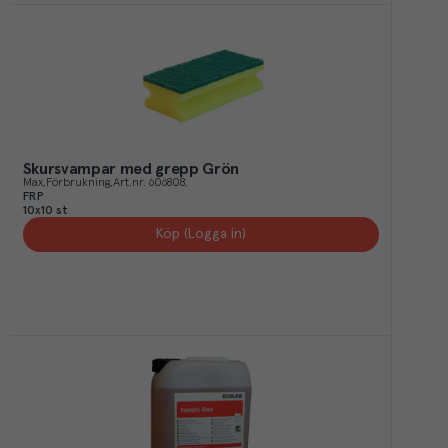
Skursvampar med grepp Grön
Max
Förbrukning
Art.nr.
606808
FRP
10x10 st
Köp (Logga in)