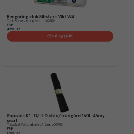
Rengöringsduk Slitstark Vikt W4
Tork
Förbrukning
Art.nr.
608134
FRP
4x90 st
Köp (Logga in)
Sopsäck K1 LD/LLD städ/trädgård 160L 45my
svart
Trioplast
Förbrukning
Art.nr.
605783
FRP
12x10 st