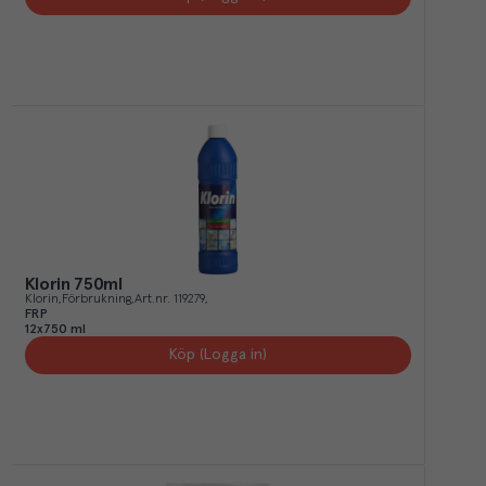
Klorin 750ml
Klorin
Förbrukning
Art.nr.
119279
FRP
12x750 ml
Köp (Logga in)