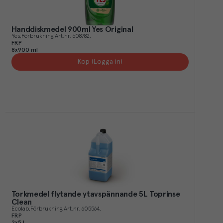
Handdiskmedel 900ml Yes Original
Yes
Förbrukning
Art.nr.
608782
FRP
8x900 ml
Köp (Logga in)
Torkmedel flytande ytavspännande 5L Toprinse
Clean
Ecolab
Förbrukning
Art.nr.
605564
FRP