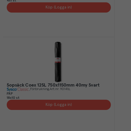
4x1 st
Köp (Logga in)
Sopsäck Coex 125L 750x1150mm 40my Svart
Förbrukning
Art.nr.
901416
FRP
18x10 st
Köp (Logga in)