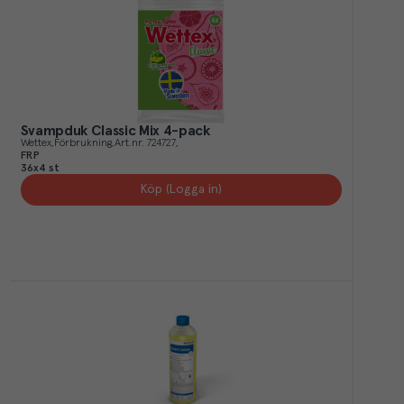
Svampduk Classic Mix 4-pack
Wettex
Förbrukning
Art.nr.
724727
FRP
36x4 st
Köp (Logga in)