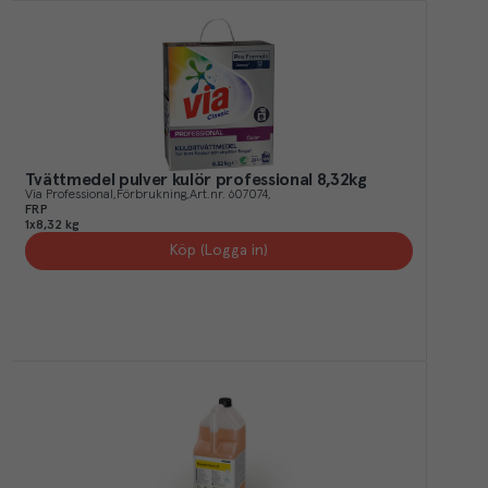
Tvättmedel pulver kulör professional 8,32kg
Via Professional
Förbrukning
Art.nr.
607074
FRP
1x8,32 kg
Köp (Logga in)