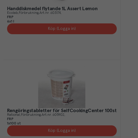
Handdiskmedel flytande 1L Assert Lemon
Ecolab
Förbrukning
Art.nr.
603174
FRP
6x1 l
Köp (Logga in)
Rengöringstabletter för SelfCookingCenter 100st
Rational
Förbrukning
Art.nr.
605902
FRP
1x100 st
Köp (Logga in)