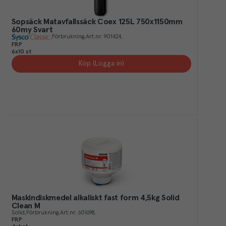
Sopsäck Matavfallssäck Coex 125L 750x1150mm
60my Svart
Förbrukning
Art.nr.
901424
FRP
6x10 st
Köp (Logga in)
Maskindiskmedel alkaliskt fast form 4,5kg Solid
Clean M
Solid
Förbrukning
Art.nr.
601698
FRP