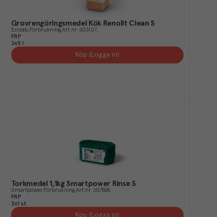
Grovrengöringsmedel Kök Renolit Clean S
Ecolab
Förbrukning
Art.nr.
603107
FRP
2x5 l
Köp (Logga in)
Torkmedel 1,1kg Smartpower Rinse S
Smartpower
Förbrukning
Art.nr.
607868
FRP
2x1 st
Köp (Logga in)