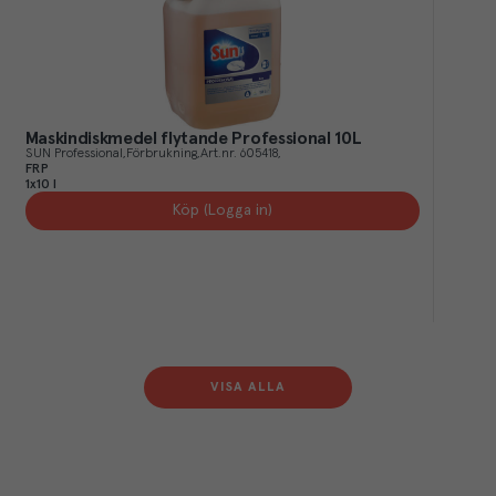
Maskindiskmedel flytande Professional 10L
SUN Professional
Förbrukning
Art.nr.
605418
FRP
1x10 l
Köp (Logga in)
VISA ALLA