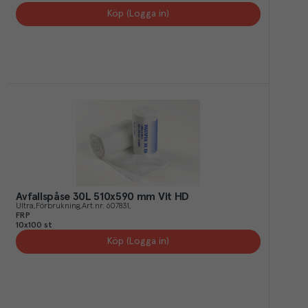
Köp (Logga in)
Avfallspåse 30L 510x590 mm Vit HD
Ultra
Förbrukning
Art.nr.
607831
FRP
10x100 st
Köp (Logga in)