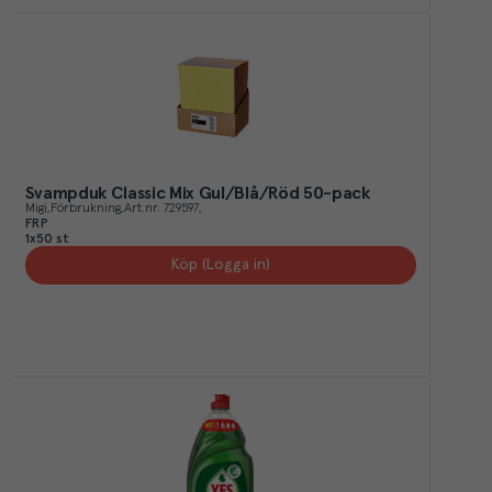
Svampduk Classic Mix Gul/Blå/Röd 50-pack
Migi
Förbrukning
Art.nr.
729597
FRP
1x50 st
Köp (Logga in)