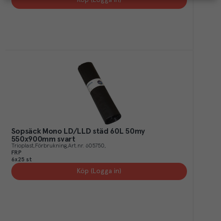
Sopsäck Mono LD/LLD städ 60L 50my
550x900mm svart
Trioplast
Förbrukning
Art.nr.
605750
FRP
6x25 st
Köp (Logga in)