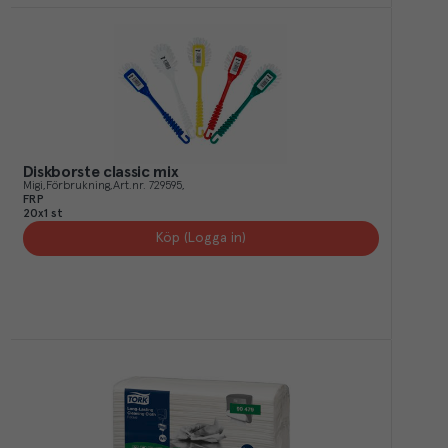
Diskborste classic mix
Migi
Förbrukning
Art.nr.
729595
FRP
20x1 st
Köp (Logga in)