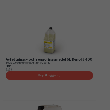
Avfettnings- och rengöringsmedel 5L Renolit 400
Ecolab
Förbrukning
Art.nr.
605573
FRP
2x5 l
Köp (Logga in)