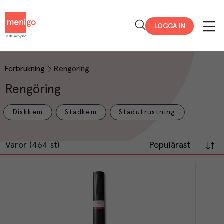
Menigo
LOGGA IN
Förbrukning
Rengöring
Rengöring
Diskkem
Städkem
Städutrustning
Varor (464 st)
Populärast