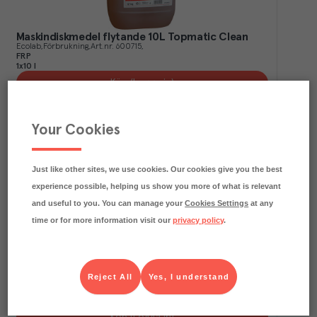
Maskindiskmedel flytande 10L Topmatic Clean
Ecolab
Förbrukning
Art.nr.
600715
FRP
1x10 l
Köp (Logga in)
Your Cookies
Just like other sites, we use cookies. Our cookies give you the best
experience possible, helping us show you more of what is relevant
and useful to you. You can manage your
Cookies Settings
at any
time or for more information visit our
privacy policy
.
Sköljmedel Comfort Fresh Classic Professional
Reject All
Yes, I understand
COMFORT Professional
Förbrukning
Art.nr.
609575
FRP
2x4,8 l
Köp (Logga in)