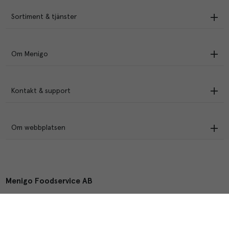
Sortiment & tjänster
Om Menigo
Kontakt & support
Om webbplatsen
Menigo Foodservice AB
Box 1120, 721 28 Västerås