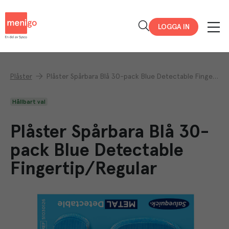
Menigo
LOGGA IN
Plåster
Plåster Spårbara Blå 30-pack Blue Detectable Fingertip/Regular
Hållbart val
Plåster Spårbara Blå 30-
pack Blue Detectable
Fingertip/Regular