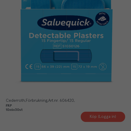
Cederroth
Förbrukning
Art.nr.
606420
FRP
10x6x30st
Köp (Logga in)