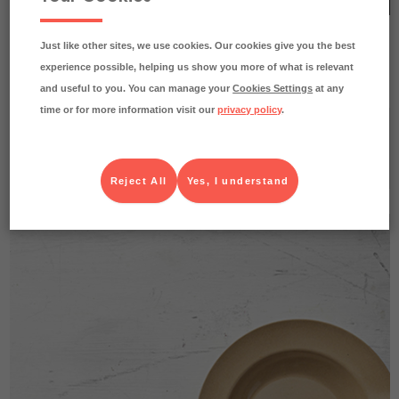
Köp Rishusk-produkter
Just like other sites, we use cookies. Our cookies give you the best
experience possible, helping us show you more of what is relevant
and useful to you. You can manage your
Cookies Settings
at any
time or for more information visit our
privacy policy
.
Har du frågor och funderingar på hur våra rishusktallrikar tas
fram?
Klicka på bilden nedan för frågor och svar om
produkten
Reject All
Yes, I understand