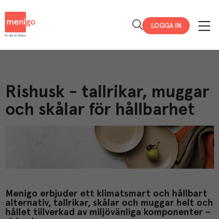
Menigo
LOGGA IN
Rishusk - tallrikar, muggar
och skålar för hållbarhet
Menigo erbjuder ett klimatsmart och hållbart
alternativ, tallrikar, skålar och muggar helt och
hållet tillverkad av miljövänliga komponenter –