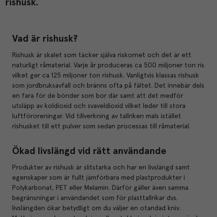
rishusk.
Vad är rishusk?
Rishusk är skalet som täcker själva riskornet och det är ett
naturligt råmaterial. Varje år produceras ca 500 miljoner ton ris
vilket ger ca 125 miljoner ton rishusk. Vanligtvis klassas rishusk
som jordbruksavfall och bränns ofta på fältet. Det innebär dels
en fara för de bönder som bor där samt att det medför
utsläpp av koldioxid och svaveldioxid vilket leder till stora
luftföroreningar. Vid tillverkning av tallriken mals istället
rishusket till ett pulver som sedan processas till råmaterial.
Ökad livslängd vid rätt användande
Produkter av rishusk är slitstarka och har en livslängd samt
egenskaper som är fullt jämförbara med plastprodukter i
Polykarbonat, PET eller Melamin. Därför gäller även samma
begränsningar i användandet som för plasttallrikar dvs.
livslängden ökar betydligt om du väljer en otandad kniv.