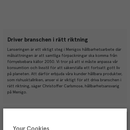
Driver branschen i rätt riktning
Lanseringen är ett viktigt steg i Menigos hållbarhetsarbete där
målsättningen är att samtliga förpackningar ska komma från
förnyelsebara källor 2050. Vi tror på att vi måste anpassa vår
konsumtion och livsstil för att säkerställa ett fortsatt gott liv
på planeten. Att därför erbjuda våra kunder hållbara produkter,
som rishusktallriken, anser vi är viktigt för att driva branschen i
rätt riktning
,
säger Christoffer Carlsmose, hållbarhetsansvarig
på Menigo.
Your Cookies