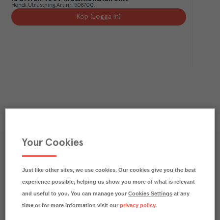
Hendi
Utrustning
Art.nr.
508700
Köp (Logga in)
Your Cookies
Våra kundtidningar
Läs inspirerande reportage, matnyttiga artiklar och 
Just like other sites, we use cookies. Our cookies give you the best
ta del av aktuella kampanjer.
experience possible, helping us show you more of what is relevant
and useful to you. You can manage your
Cookies Settings
at any
time or for more information visit our
privacy policy
.
LÄS MER