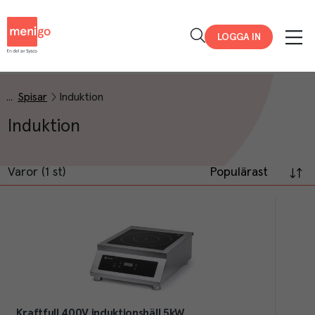
Menigo
LOGGA IN
Spisar
Induktion
Induktion
Varor (1 st)
Populärast
Kraftfull 400V induktionshäll 5kW