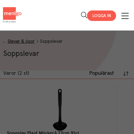
Menigo
LOGGA IN
Slevar & ösor
Soppslevar
Soppslevar
Varor (2 st)
Populärast
Soppslev Plast Mörkgrå 27cm 10cl