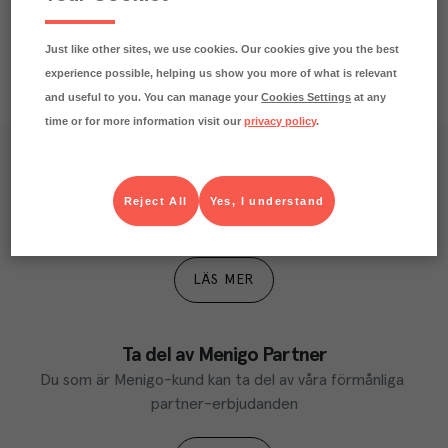
Just like other sites, we use cookies. Our cookies give you the best
experience possible, helping us show you more of what is relevant
and useful to you. You can manage your
Cookies Settings
at any
time or for more information visit our
privacy policy
.
Våra kundtidningar
Läs inspirerande reportage, matnyttiga artiklar och 
Reject All
Yes, I understand
ta del av aktuella kampanjer.
LÄS MER
Ta del av Menigo Partner
Du som är Menigo-kund kan ta del av våra förmånliga 
partner-erbjudanden