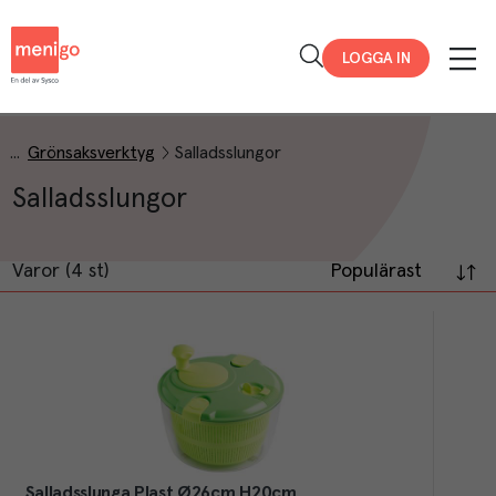
Menigo
LOGGA IN
Grönsaksverktyg
Salladsslungor
Salladsslungor
Varor (4 st)
Populärast
Salladsslunga Plast Ø26cm H20cm