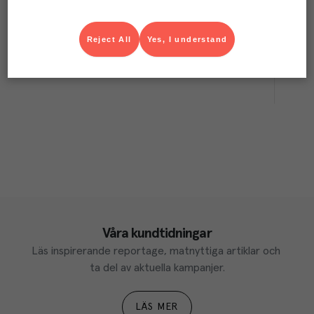
Salladsslunga 10L
GenWare
Utrustning
Art.nr.
505943
Köp (Logga in)
Reject All
Yes, I understand
Våra kundtidningar
Läs inspirerande reportage, matnyttiga artiklar och 
ta del av aktuella kampanjer.
LÄS MER