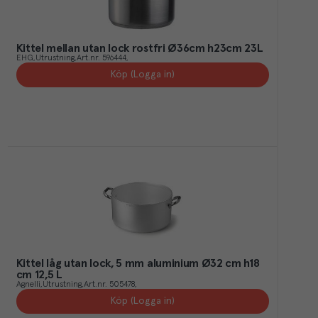
Kittel mellan utan lock rostfri Ø36cm h23cm 23L
EHG
Utrustning
Art.nr.
596444
Köp (Logga in)
Kittel låg utan lock, 5 mm aluminium Ø32 cm h18
cm 12,5 L
Agnelli
Utrustning
Art.nr.
505478
Köp (Logga in)