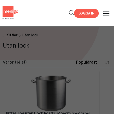
Menigo
LOGGA IN
Kittlar
Utan lock
Utan lock
Varor (14 st)
Populärast
Kittel Hög utan Lock Rostfri Ø36cm h36cm 36L