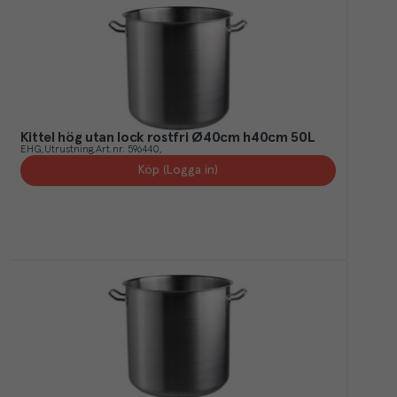
Kittel hög utan lock rostfri Ø40cm h40cm 50L
EHG
Utrustning
Art.nr.
596440
Köp (Logga in)