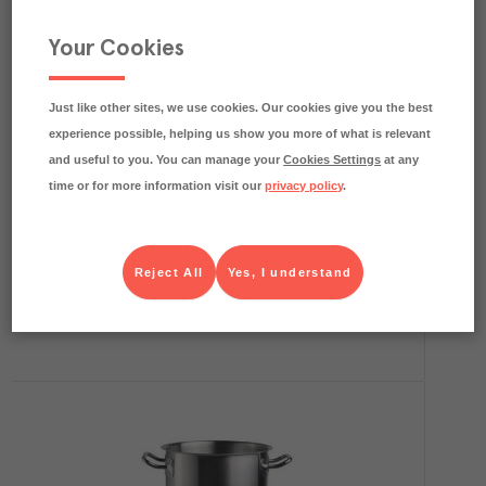
Your Cookies
Just like other sites, we use cookies. Our cookies give you the best
experience possible, helping us show you more of what is relevant
and useful to you. You can manage your
Cookies Settings
at any
time or for more information visit our
privacy policy
.
Kittel Låg utan Lock, 5mm Aluminium Ø36cm
H19,5cm 18L
Agnelli
Utrustning
Art.nr.
505479
Köp (Logga in)
Reject All
Yes, I understand