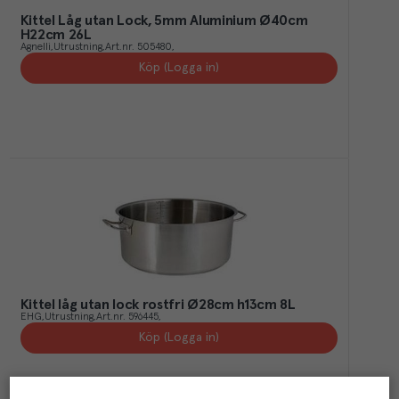
Kittel Låg utan Lock, 5mm Aluminium Ø40cm
H22cm 26L
Agnelli
Utrustning
Art.nr.
505480
Köp (Logga in)
Kittel låg utan lock rostfri Ø28cm h13cm 8L
EHG
Utrustning
Art.nr.
596445
Köp (Logga in)