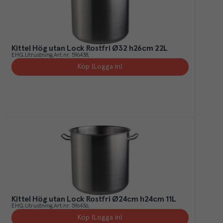
Kittel Hög utan Lock Rostfri Ø32 h26cm 22L
EHG
Utrustning
Art.nr.
596438
Köp (Logga in)
Kittel Hög utan Lock Rostfri Ø24cm h24cm 11L
EHG
Utrustning
Art.nr.
596436
Köp (Logga in)