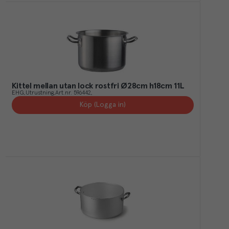
Kittel mellan utan lock rostfri Ø28cm h18cm 11L
EHG
Utrustning
Art.nr.
596442
Köp (Logga in)