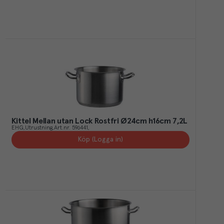
Kittel Mellan utan Lock Rostfri Ø24cm h16cm 7,2L
EHG
Utrustning
Art.nr.
596441
Köp (Logga in)