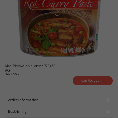
Mae Ploy
Kolonial
Art.nr.
778458
FRP
24x400 g
Köp (Logga in)
Artikelinformation
Beskrivning