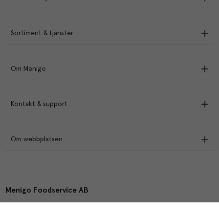
Sortiment & tjänster
Om Menigo
Kontakt & support
Om webbplatsen
Menigo Foodservice AB
Box 1120, 721 28 Västerås