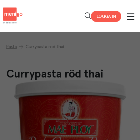
Menigo
LOGGA IN
Pasta
Currypasta röd thai
Currypasta röd thai