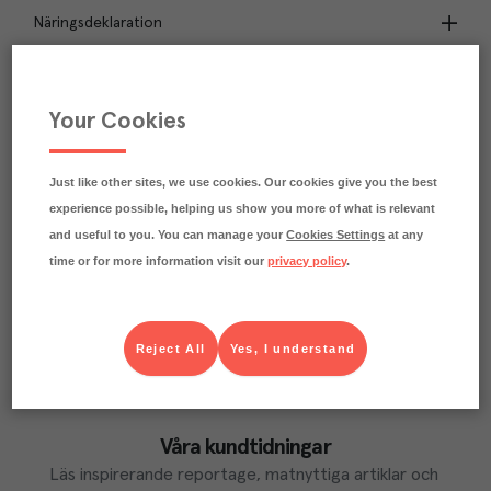
Näringsdeklaration
0.8
kg
Klimatavtryck
CO₂e/kg
Your Cookies
Varje kilo av varan påverkar klimatet motsvarande
utsläppen av 0.8 kg koldioxid.
Läs mer om hur vi beräknar klimatavtryck
Just like other sites, we use cookies. Our cookies give you the best
experience possible, helping us show you more of what is relevant
and useful to you. You can manage your
Cookies Settings
at any
time or for more information visit our
privacy policy
.
Reject All
Yes, I understand
Våra kundtidningar
Läs inspirerande reportage, matnyttiga artiklar och 