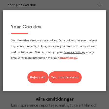
Näringsdeklaration
1.7
kg
Klimatavtryck
CO₂e/kg
Your Cookies
Varje kilo av varan påverkar klimatet motsvarande
utsläppen av 1.7 kg koldioxid.
Läs mer om hur vi beräknar klimatavtryck
Just like other sites, we use cookies. Our cookies give you the best
experience possible, helping us show you more of what is relevant
and useful to you. You can manage your
Cookies Settings
at any
time or for more information visit our
privacy policy
.
Reject All
Yes, I understand
Våra kundtidningar
Läs inspirerande reportage, matnyttiga artiklar och 