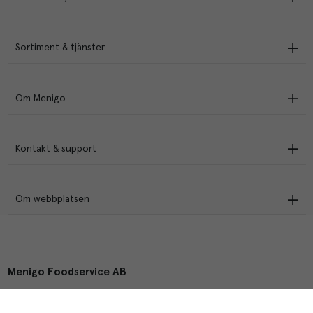
Sortiment & tjänster
Om Menigo
Kontakt & support
Om webbplatsen
Menigo Foodservice AB
Box 1120, 721 28 Västerås