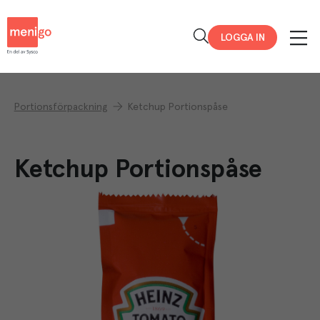
Menigo
LOGGA IN
Portionsförpackning
Ketchup Portionspåse
Ketchup Portionspåse