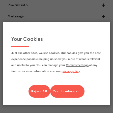
Praktisk info
Märkningar
Näringsdeklaration
Your Cookies
2.9
kg
Klimatavtryck
CO₂e/kg
Varje kilo av varan påverkar klimatet motsvarande
Just like other sites, we use cookies. Our cookies give you the best
utsläppen av 2.9 kg koldioxid.
experience possible, helping us show you more of what is relevant
Läs mer om hur vi beräknar klimatavtryck
and useful to you. You can manage your
Cookies Settings
at any
time or for more information visit our
privacy policy
.
Reject All
Yes, I understand