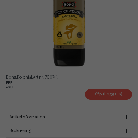
Bong
Kolonial
Art.nr.
700741
FRP
6x1 l
Köp (Logga in)
Artikelinformation
Beskrivning