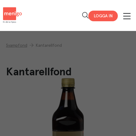
Menigo
LOGGA IN
Svampfond
Kantarellfond
Kantarellfond