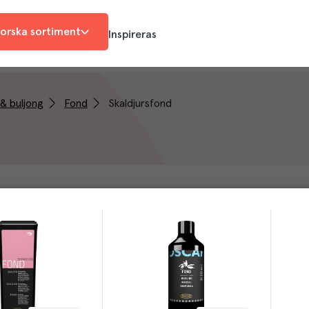
orska sortiment
Inspireras
& buljong
Fond
Skaldjursfond