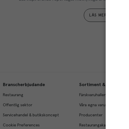
LÄS MER
Branscherbjudande
Sortiment & tjänster
Restaurang
Färskvaruhallen
Offentlig sektor
Våra egna varumärken
Servicehandel & butikskoncept
Producenter
Cookie Preferences
Restaurangakademien