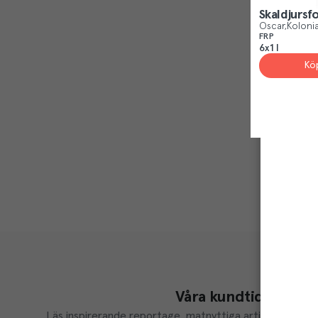
Skaldjursf
Oscar
Kolonia
FRP
6x1 l
Kö
Våra kundtidningar
Läs inspirerande reportage, matnyttiga artiklar och ta d