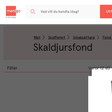
Menigo
Utf
Mat
Skafferiet
Smaksättare
Fond 
Skaldjursfond
Filter
Varor (2 st)