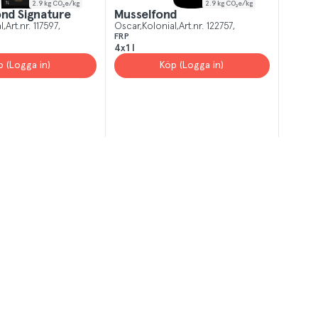
2.9
kg CO₂e/kg
2.9
kg CO₂e/kg
ond Signature
Musselfond
l
Art.nr.
117597
Oscar
Kolonial
Art.nr.
122757
FRP
4x1 l
p (Logga in)
Köp (Logga in)
T
el av aktuella kampanjer.
Du som är Menigo-kun