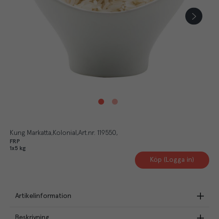
Kung Markatta
Kolonial
Art.nr.
119550
FRP
1x5 kg
Köp (Logga in)
Artikelinformation
Beskrivning