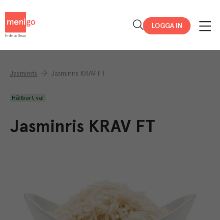
Menigo
LOGGA IN
Jasminris
Jasminris KRAV FT
Hållbart val
Jasminris KRAV FT