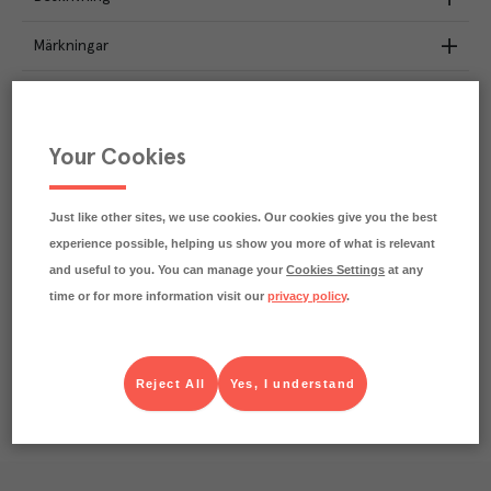
Märkningar
Näringsdeklaration
2.4
kg
Your Cookies
Klimatavtryck
CO₂e/kg
Varje kilo av varan påverkar klimatet motsvarande
utsläppen av 2.4 kg koldioxid.
Just like other sites, we use cookies. Our cookies give you the best
Läs mer om hur vi beräknar klimatavtryck
experience possible, helping us show you more of what is relevant
and useful to you. You can manage your
Cookies Settings
at any
time or for more information visit our
privacy policy
.
Reject All
Yes, I understand