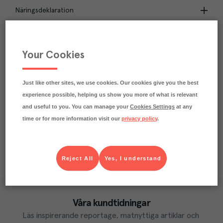
Näringsdeklaration
1.8
kg
Klimatavtryck
CO₂e/kg
Your Cookies
Varje kilo av varan påverkar klimatet motsvarande
utsläppen av 1.8 kg koldioxid.
Läs mer om hur vi beräknar klimatavtryck
Just like other sites, we use cookies. Our cookies give you the best
experience possible, helping us show you more of what is relevant
and useful to you. You can manage your
Cookies Settings
at any
time or for more information visit our
privacy policy
.
Reject All
Yes, I understand
Våra kundtidningar
Läs inspirerande reportage, matnyttiga artiklar och 