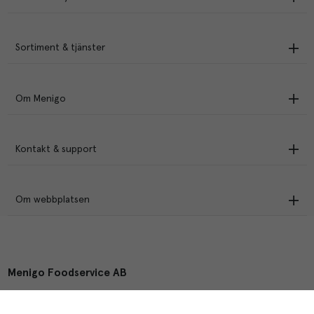
Sortiment & tjänster
Om Menigo
Kontakt & support
Om webbplatsen
Menigo Foodservice AB
Box 1120, 721 28 Västerås