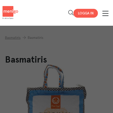
Menigo
LOGGA IN
Basmatiris
Basmatiris
Basmatiris