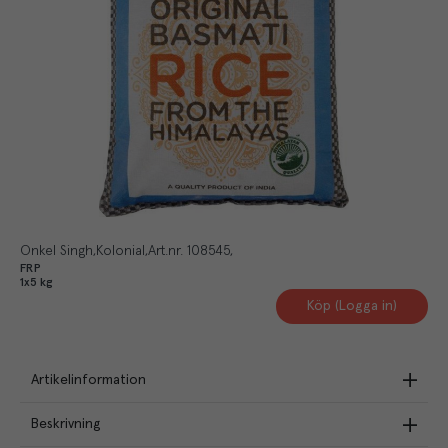
Onkel Singh
Kolonial
Art.nr.
108545
FRP
1x5 kg
Köp (Logga in)
Artikelinformation
Beskrivning