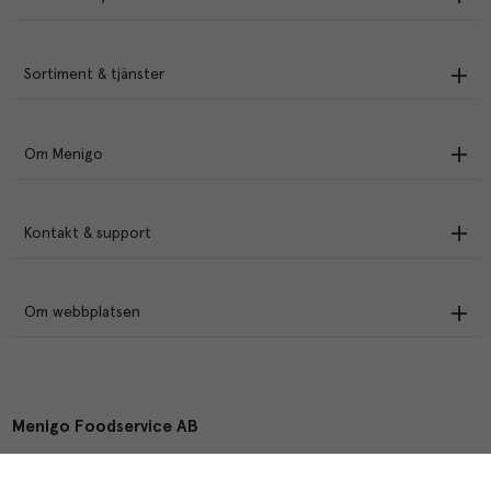
Sortiment & tjänster
Om Menigo
Kontakt & support
Om webbplatsen
Menigo Foodservice AB
Box 1120, 721 28 Västerås