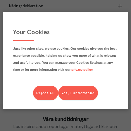
Näringsdeklaration
2
kg
Klimatavtryck
CO₂e/kg
Your Cookies
Varje kilo av varan påverkar klimatet motsvarande
utsläppen av 2 kg koldioxid.
Läs mer om hur vi beräknar klimatavtryck
Just like other sites, we use cookies. Our cookies give you the best
experience possible, helping us show you more of what is relevant
and useful to you. You can manage your
Cookies Settings
at any
time or for more information visit our
privacy policy
.
Reject All
Yes, I understand
Våra kundtidningar
Läs inspirerande reportage, matnyttiga artiklar och 