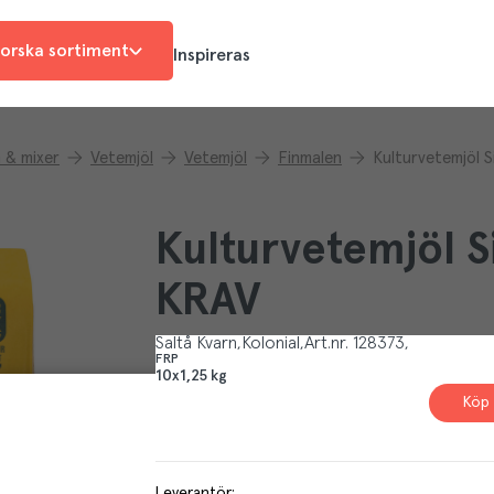
orska sortiment
Inspireras
n & mixer
Vetemjöl
Vetemjöl
Finmalen
Kulturvetemjöl 
Kulturvetemjöl S
KRAV
Saltå Kvarn
Kolonial
Art.nr.
128373
FRP
10x1,25 kg
Köp 
Leverantör
: