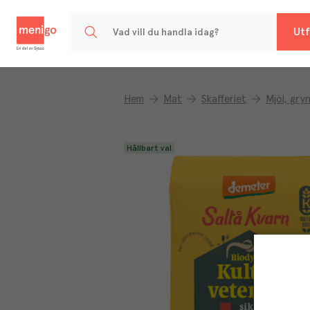
Menigo
Utf
Hem
Mat
Skafferiet
Mjöl, gry
Hållbart val