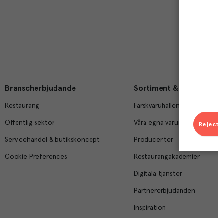
Branscherbjudande
Sortiment & tjänster
Restaurang
Färskvaruhallen
Offentlig sektor
Våra egna varumärken
Reject
Servicehandel & butikskoncept
Producenter
Cookie Preferences
Restaurangakademien
Digitala tjänster
Partnererbjudanden
Inspiration