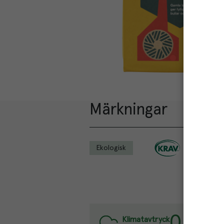
Märkningar
Ekologisk
0.9
kg
Va
Klimatavtryck