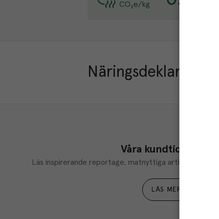
CO₂e/kg
Lä
Näringsdeklaration
Våra kundtidningar
Läs inspirerande reportage, matnyttiga artiklar och ta d
LÄS MER