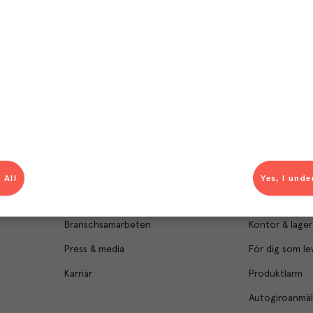
Om Menigo
Kontakt & s
Företagsfakta
Bli kund
Företagsledning
Kundservice
 All
Yes, I unde
Hållbarhet
Säljavdelning
Branschsamarbeten
Kontor & lager
Press & media
För dig som le
Karriär
Produktlarm
Autogiroanmä