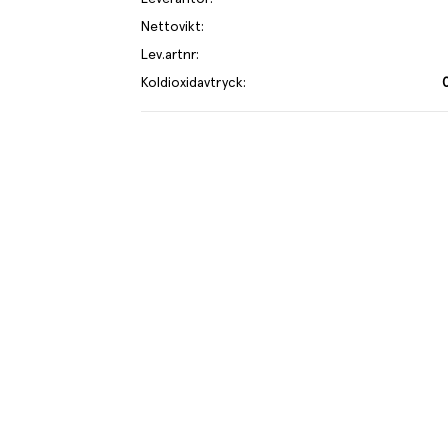
Nettovikt
:
Lev.artnr
:
Koldioxidavtryck
:
rje kilo av varan påverkar klimatet motsvarande utsläppen av 0.9 k