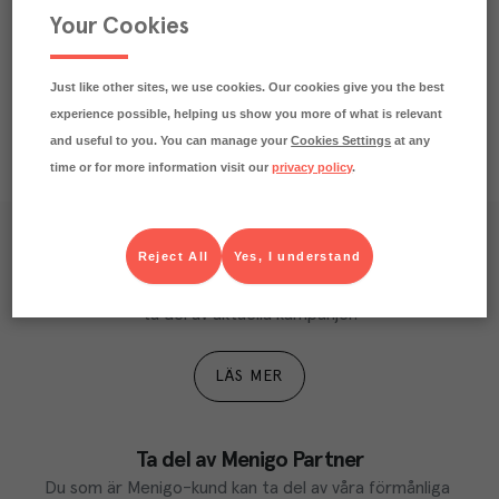
Your Cookies
Just like other sites, we use cookies. Our cookies give you the best
experience possible, helping us show you more of what is relevant
and useful to you. You can manage your
Cookies Settings
at any
time or for more information visit our
privacy policy
.
Våra kundtidningar
Reject All
Yes, I understand
Läs inspirerande reportage, matnyttiga artiklar och 
ta del av aktuella kampanjer.
LÄS MER
Ta del av Menigo Partner
Du som är Menigo-kund kan ta del av våra förmånliga 