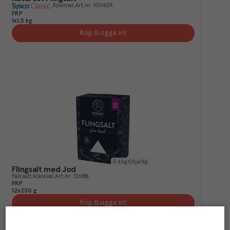
Kolonial
Art.nr.
901409
FRP
1x1,5 kg
Köp (Logga in)
0.4
kg CO₂e/kg
Flingsalt med Jod
Falksalt
Kolonial
Art.nr.
126188
FRP
12x250 g
Köp (Logga in)