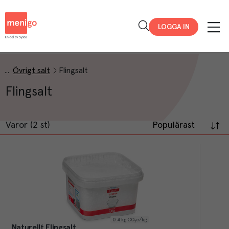
Menigo
LOGGA IN
Övrigt salt
Flingsalt
Flingsalt
Varor (2 st)
Populärast
0.4
kg CO₂e/kg
Naturellt Flingsalt