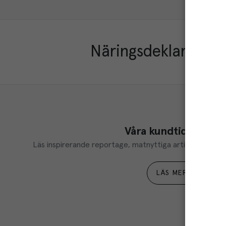
Näringsdeklaration
Våra kundtidningar
Läs inspirerande reportage, matnyttiga artiklar och ta d
LÄS MER