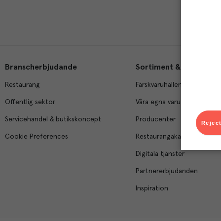
Branscherbjudande
Sortiment & tjänster
Restaurang
Färskvaruhallen
Offentlig sektor
Våra egna varumärken
Servicehandel & butikskoncept
Producenter
Reject
Cookie Preferences
Restaurangakademien
Digitala tjänster
Partnererbjudanden
Inspiration