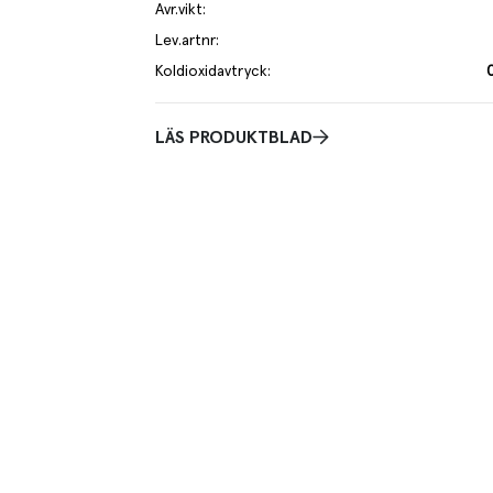
Avr.vikt
:
Lev.artnr
:
Koldioxidavtryck
:
LÄS PRODUKTBLAD
Praktisk info
olja.
10 kg färska tomater ger 800 g soltorkade.
je kilo av varan påverkar klimatet motsvarande utsläppen av 0.7 kg
 mer om hur vi beräknar klimatavtryck