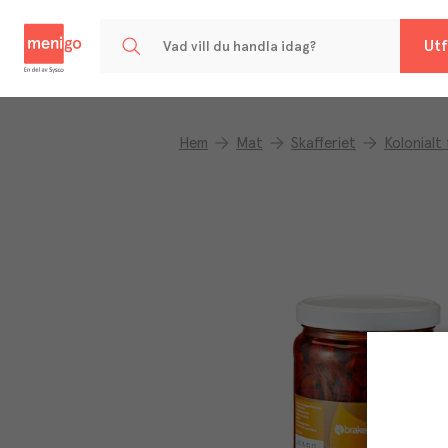
Menigo
Utf
Hem
Mat
Skafferiet
Kolonialt