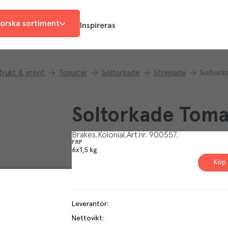
orska sortiment
Inspireras
 frukt & grönt
Tomater
Soltorkade
Strimlade
Soltork
Soltorkade Toma
Brakes
Kolonial
Art.nr.
900557
FRP
6x1,5 kg
Köp 
Leverantör
:
Nettovikt
: