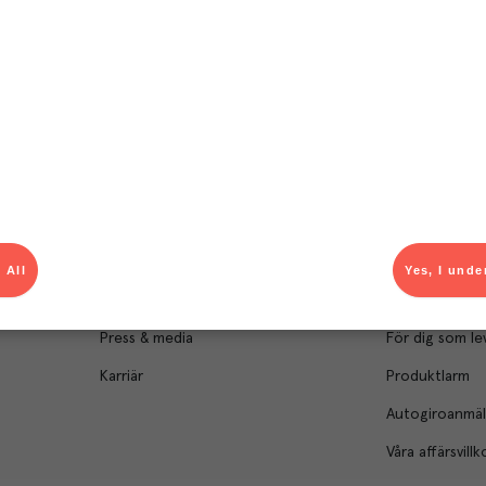
Om Menigo
Kontakt & s
Företagsfakta
Bli kund
Företagsledning
Kundservice
Hållbarhet
Säljavdelning
 All
Yes, I unde
Branschsamarbeten
Kontor & lager
Press & media
För dig som le
Karriär
Produktlarm
Autogiroanmä
Våra affärsvillk