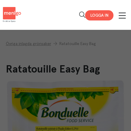
Menigo
LOGGA IN
Övriga inlagda grönsaker
Ratatouille Easy Bag
Ratatouille Easy Bag