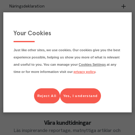
Näringsdeklaration
0.9
kg
Klimatavtryck
CO₂e/kg
Your Cookies
Varje kilo av varan påverkar klimatet motsvarande
utsläppen av 0.9 kg koldioxid.
Läs mer om hur vi beräknar klimatavtryck
Just like other sites, we use cookies. Our cookies give you the best
experience possible, helping us show you more of what is relevant
and useful to you. You can manage your
Cookies Settings
at any
time or for more information visit our
privacy policy
.
Reject All
Yes, I understand
Våra kundtidningar
Läs inspirerande reportage, matnyttiga artiklar och 