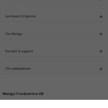
Sortiment & tjänster
Om Menigo
Kontakt & support
Om webbplatsen
Menigo Foodservice AB
Box 1120, 721 28 Västerås