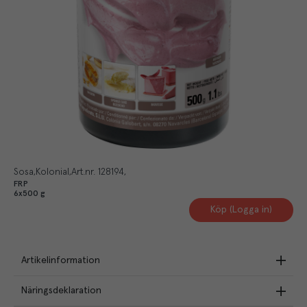
Sosa
Kolonial
Art.nr.
128194
FRP
6x500 g
Köp (Logga in)
Artikelinformation
Näringsdeklaration