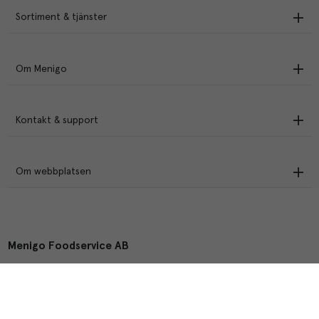
Sortiment & tjänster
Om Menigo
Kontakt & support
Om webbplatsen
Menigo Foodservice AB
Box 1120, 721 28 Västerås
© Menigo 2026
[
esales
]