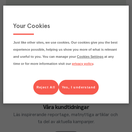
28.1
kg
Klimatavtryck
CO₂e/kg
Varje kilo av varan påverkar klimatet motsvarande
Your Cookies
utsläppen av 28.1 kg koldioxid.
Läs mer om hur vi beräknar klimatavtryck
Just like other sites, we use cookies. Our cookies give you the best
experience possible, helping us show you more of what is relevant
and useful to you. You can manage your
Cookies Settings
at any
time or for more information visit our
privacy policy
.
Reject All
Yes, I understand
Våra kundtidningar
Läs inspirerande reportage, matnyttiga artiklar och 
ta del av aktuella kampanjer.