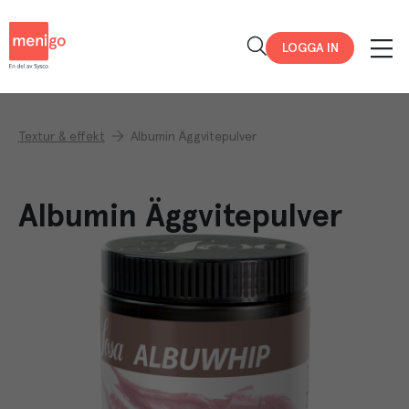
Menigo
LOGGA IN
Textur & effekt
Albumin Äggvitepulver
Albumin Äggvitepulver