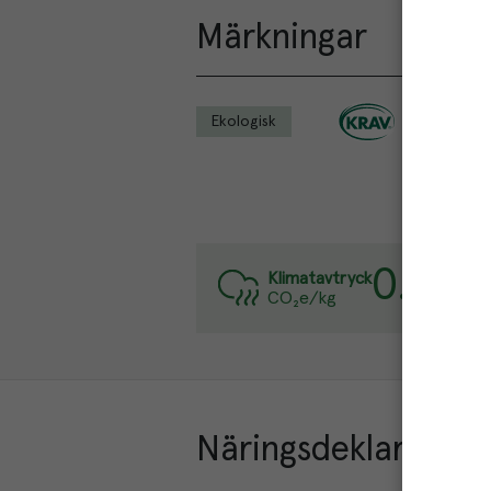
Märkningar
Ekologisk
0.5
kg
Va
Klimatavtryck
CO₂e/kg
Lä
Näringsdeklaration