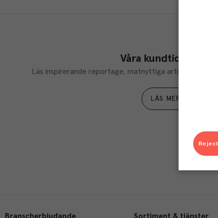
Våra kundtidningar
Läs inspirerande reportage, matnyttiga artiklar och ta d
LÄS MER
Reject
Branscherbjudande
Sortiment & tjänster