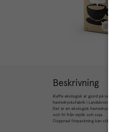
Beskrivning
iKaffe ekologisk är gjord på svensk ekologis
havredrycksfabrik i Landskrona.
Det är en ekologisk havredryck att hälla i 
och fri från mjölk och soja.
Oöppnad förpackning kan stå i rumstemperat