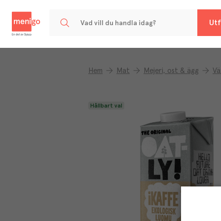
Menigo
Utf
Hem
Mat
Mejeri, ost & ägg
Vä
Hållbart val