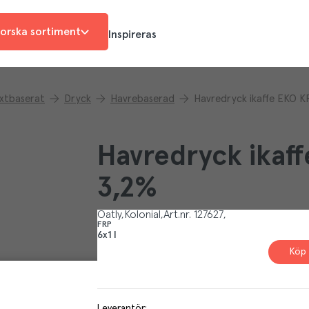
orska sortiment
Inspireras
xtbaserat
Dryck
Havrebaserad
Havredryck ikaffe EKO K
Havredryck ikaf
3,2%
Oatly
Kolonial
Art.nr.
127627
FRP
6x1 l
Köp 
Leverantör
: