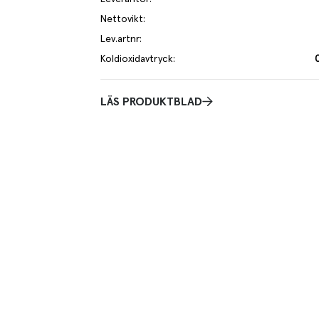
Nettovikt
:
Lev.artnr
:
Koldioxidavtryck
:
LÄS PRODUKTBLAD
k havre och tillverkas i världens första
ditt kaffe eller te och den går att skumma. Ej berikad
ur och har en hållbarhet upp till ett år.