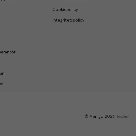
Cookiepolicy
Integritetspolicy
verantör
lan
or
© Menigo 2026
[
esales
]