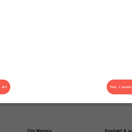
T
el av aktuella kampanjer.
Du som är Menigo-kun
 All
Yes, I unde
Om Menigo
Kontakt & s