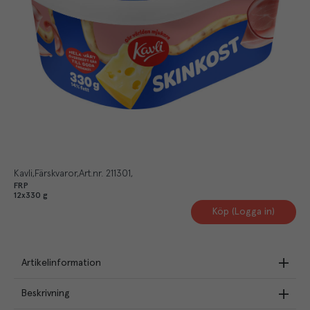
Kavli
Färskvaror
Art.nr.
211301
FRP
12x330 g
Köp (Logga in)
Artikelinformation
Beskrivning