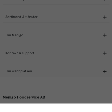
Sortiment & tjänster
Om Menigo
Kontakt & support
Om webbplatsen
Menigo Foodservice AB
Box 1120, 721 28 Västerås