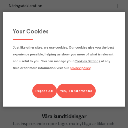
Näringsdeklaration
10.9
kg
Klimatavtryck
CO₂e/kg
Your Cookies
Varje kilo av varan påverkar klimatet motsvarande
utsläppen av 10.9 kg koldioxid.
Läs mer om hur vi beräknar klimatavtryck
Just like other sites, we use cookies. Our cookies give you the best
experience possible, helping us show you more of what is relevant
and useful to you. You can manage your
Cookies Settings
at any
time or for more information visit our
privacy policy
.
Reject All
Yes, I understand
Våra kundtidningar
Läs inspirerande reportage, matnyttiga artiklar och 