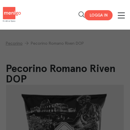
Menigo
LOGGA IN
Pecorino
Pecorino Romano Riven DOP
Pecorino Romano Riven
DOP