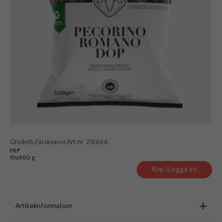
Ghidetti
Färskvaror
Art.nr.
216664
FRP
10x500 g
Köp (Logga in)
Artikelinformation