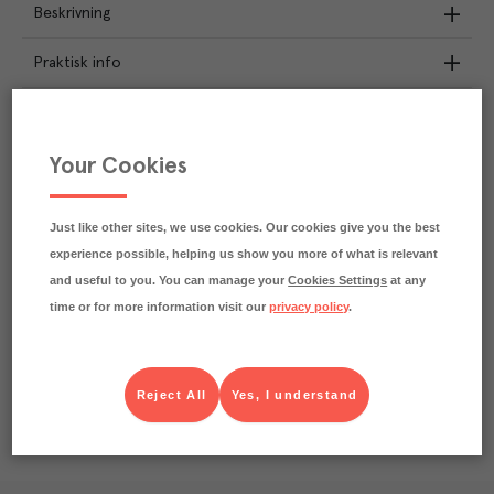
Beskrivning
Praktisk info
Näringsdeklaration
Your Cookies
8.2
kg
Klimatavtryck
CO₂e/kg
Varje kilo av varan påverkar klimatet motsvarande
Just like other sites, we use cookies. Our cookies give you the best
utsläppen av 8.2 kg koldioxid.
experience possible, helping us show you more of what is relevant
Läs mer om hur vi beräknar klimatavtryck
and useful to you. You can manage your
Cookies Settings
at any
time or for more information visit our
privacy policy
.
Reject All
Yes, I understand